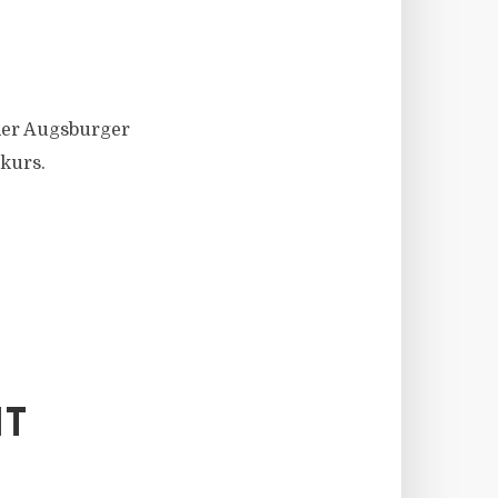
der Augsburger
skurs.
IT