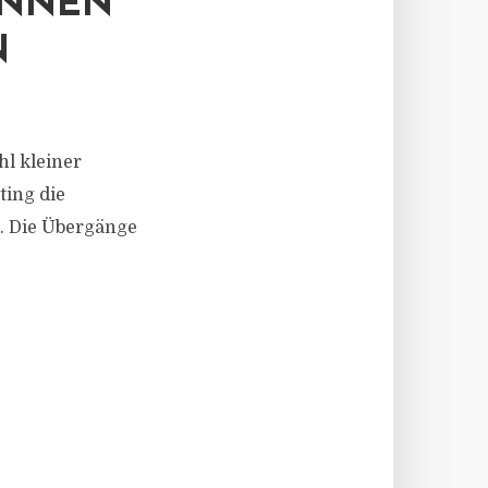
ÖNNEN
N
l kleiner
ting die
s. Die Übergänge