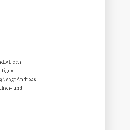
digt, den
eitigen
g“, sagt Andreas
ilien- und