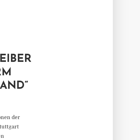
EIBER
RM
LAND“
onen der
tuttgart
en