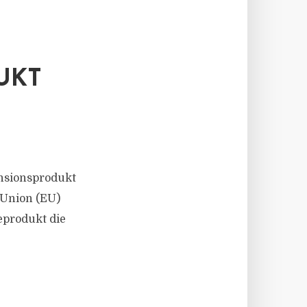
T P
nsionsprodukt
 Union (EU)
eprodukt die