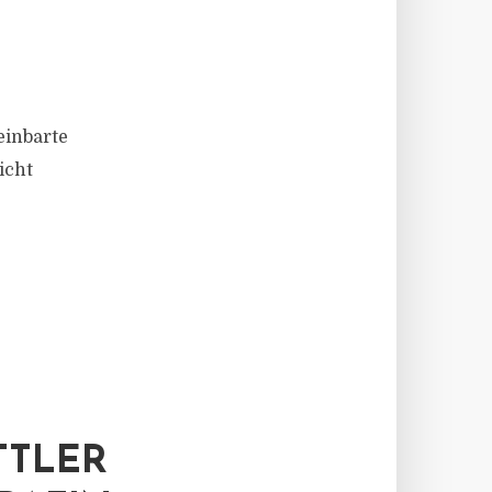
einbarte
icht
TTLER