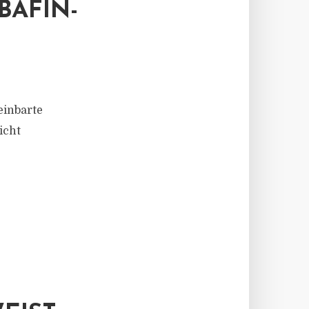
BAFIN-
einbarte
icht