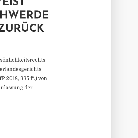
EIST
CHWERDE
 ZURÜCK
sönlichkeitsrechts
berlandesgerichts
P 2018, 335 ff.) von
zulassung der