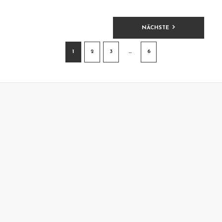
BEITRAGSNAVIGATION
NÄCHSTE
1
2
3
…
6