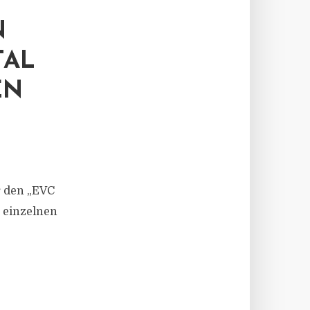
N
TAL
EN
r den „EVC
 einzelnen