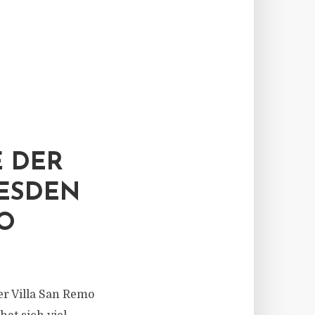
 DER
ESDEN
MO
er Villa San Remo