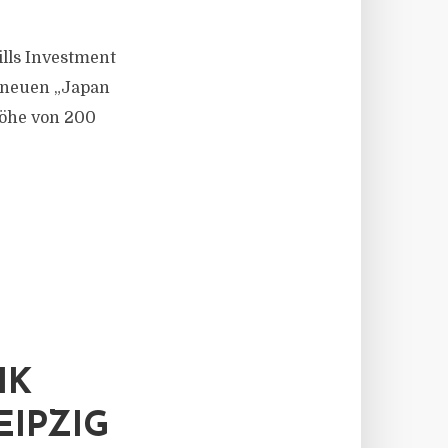
lls Investment
s neuen „Japan
Höhe von 200
IK
EIPZIG