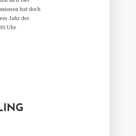
hat sich viel
ssionen hat doch
sem Jahr der
.30 Uhr
LING