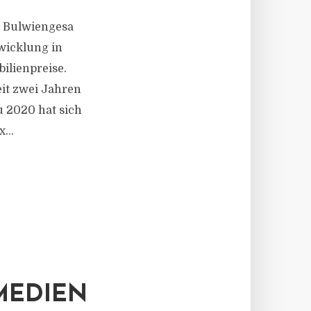
 Bulwiengesa
wicklung in
ilienpreise.
eit zwei Jahren
u 2020 hat sich
...
MEDIEN