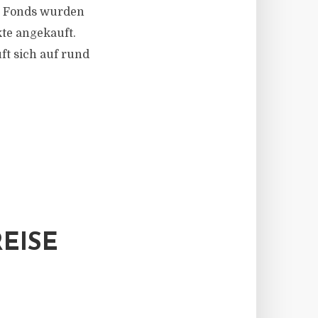
en Fonds wurden
kte angekauft.
ft sich auf rund
EISE