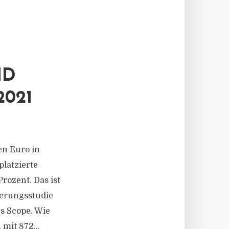
ND
021
en Euro in
platzierte
ozent. Das ist
ierungsstudie
s Scope. Wie
 mit 872...