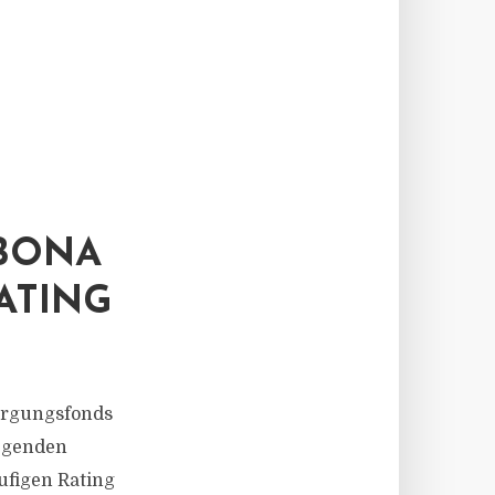
ABONA
ATING
orgungsfonds
legenden
ufigen Rating