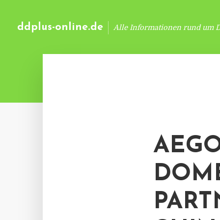
ddplus-online.de
Alle Informationen rund um 
AEGO
DOME
PART