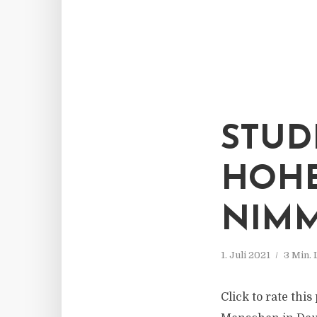
STUD
HOHE
NIMM
1. Juli 2021
3 Min.
Click to rate thi