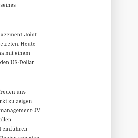
 seines
nagement-Joint-
etreten. Heute
na mit einem
rden US-Dollar
freuen uns
rkt zu zeigen
dsmanagement-JV
ollen
t einführen