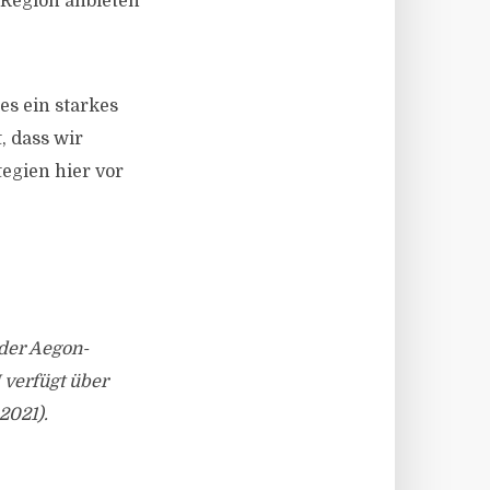
 Region anbieten
es ein starkes
, dass wir
tegien hier vor
der Aegon-
verfügt über
2021).