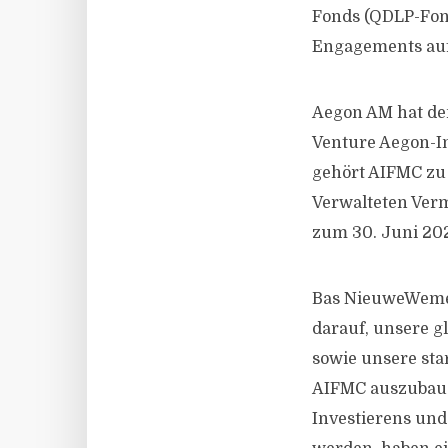
Fonds (QDLP-Fond
Engagements auf
Aegon AM hat de
Venture Aegon-I
gehört AIFMC zu
Verwalteten Verm
zum 30. Juni 202
Bas NieuweWeme,
darauf, unsere g
sowie unsere st
AIFMC auszubaue
Investierens und