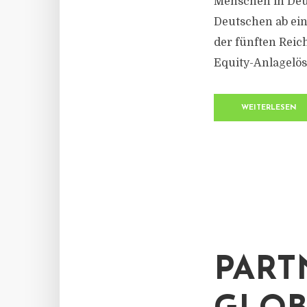
Menschen in Deut
Deutschen ab ein
der fünften Reic
Equity-Anlagelösu
WEITERLESEN
PART