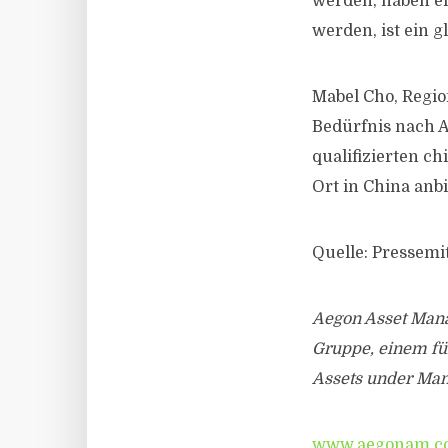
werden, haben ei
werden, ist ein g
Mabel Cho, Region
Bedürfnis nach A
qualifizierten c
Ort in China anb
Quelle: Pressemi
Aegon Asset Man
Gruppe, einem fü
Assets under Mana
www.aegonam.c