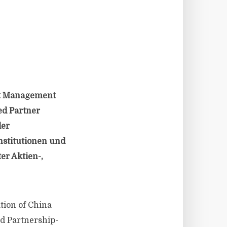
et Management
ed Partner
der
nstitutionen und
er Aktien-,
tion of China
d Partnership-