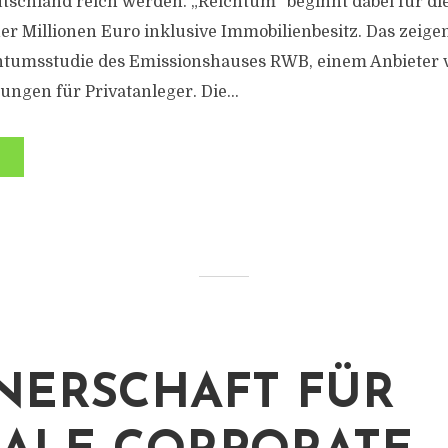
schland reich werden. „Reichtum“ beginnt dabei für die
er Millionen Euro inklusive Immobilienbesitz. Das zeige
htumsstudie des Emissionshauses RWB, einem Anbieter v
ngen für Privatanleger. Die...
NERSCHAFT FÜR