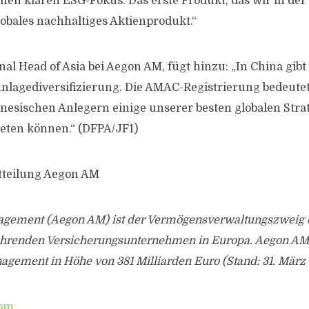
nen klaren ESG-Fokus. Das erste Produkt, das wir in der
lobales nachhaltiges Aktienprodukt.“
al Head of Asia bei Aegon AM, fügt hinzu: „In China gibt 
nlagediversifizierung. Die AMAC-Registrierung bedeutet
hinesischen Anlegern einige unserer besten globalen Stra
ieten können.“ (DFPA/JF1)
tteilung Aegon AM
agement (Aegon AM) ist der Vermögensverwaltungszweig 
hrenden Versicherungsunternehmen in Europa. Aegon AM 
gement in Höhe von 381 Milliarden Euro (Stand: 31. März 
om