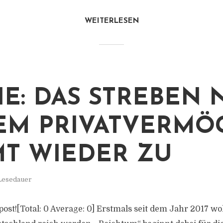
WEITERLESEN
IE: DAS STREBEN 
M PRIVATVERMÖ
T WIEDER ZU
 Lesedauer
s post![Total: 0 Average: 0] Erstmals seit dem Jahr 2017 