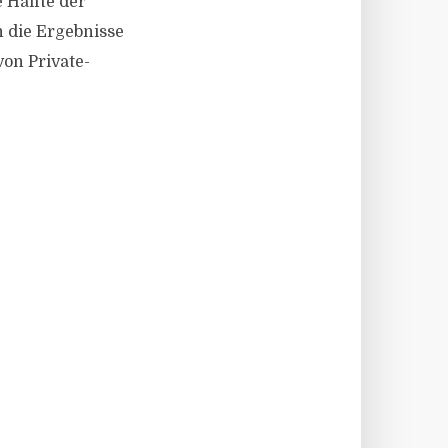
 Hälfte der
n die Ergebnisse
on Private-