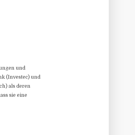
tungen und
nk (Investec) und
ch) als deren
ss sie eine