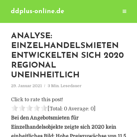
ddplus-online.de
ANALYSE:
EINZELHANDELSMIETEN
ENTWICKELTEN SICH 2020
REGIONAL
UNEINHEITLICH
29. Januar 2021
3 Min. Lesedauer
Click to rate this post!
[Total:
0
Average:
0
]
Bei den Angebotsmieten für
Einzelhandelsobjekte zeigte sich 2020 kein
einheitliches Bild: Hohe Preiszuwächse von 11,5