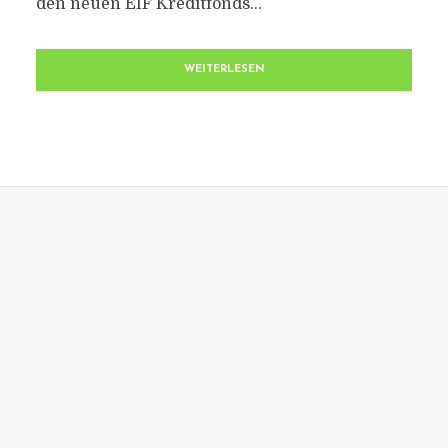
den neuen EIF Kreditfonds...
WEITERLESEN