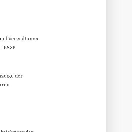
and Verwaltungs
B 16826
nzeige der
hren