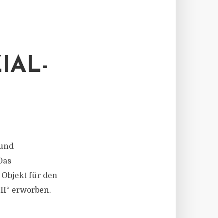
IAL-
 und
Das
 Objekt für den
II“ erworben.