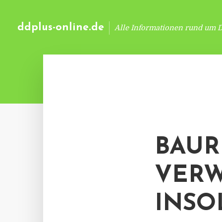
ddplus-online.de
Alle Informationen rund um 
BAUR
VERW
INSO