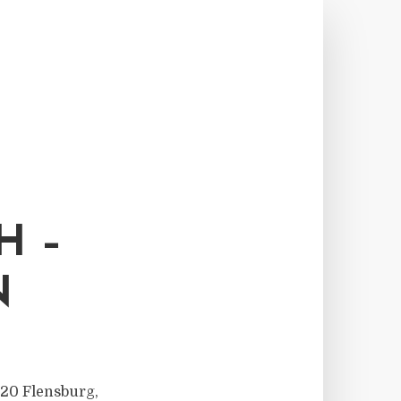
H –
N
5/20 Flensburg,