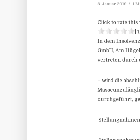
8. Januar 2019
1 M
Click to rate this 
[T
In dem Insolven
GmbH, Am Hügel 3
vertreten durch 
– wird die absch
Masseunzulänglic
durchgeführt, gem
|Stellungnahmen