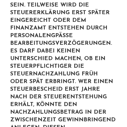
N. TEILWEISE WIRD DIE STE
UERERKLÄRUNG ERST SPÄTER EIN
GEREICHT ODER DEM FIN
ANZAMT ENTSTEHEN DURCH PER
SONALENGPÄSSE BEA
RBEITUNGSVERZÖGERUNGEN. ES
DARF DABEI KEINEN UNT
ERSCHIED MACHEN, OB EIN STE
UERPFLICHTIGER DIE STE
UERNACHZAHLUNG FRÜH ODE
R SPÄT ERBRINGT. WER EINEN STE
UERBESCHEID ERST JAHRE NAC
H DER STEUERENTSTEHUNG ERH
ÄLT, KÖNNTE DEN NAC
HZAHLUNGSBETRAG IN DER ZWI
SCHENZEIT GEWINNBRINGEND ANL