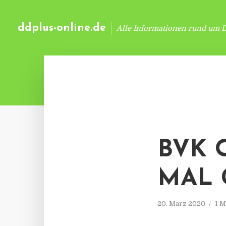
ddplus-online.de
Alle Informationen rund um 
BVK 
MAL 
20. März 2020
1 M