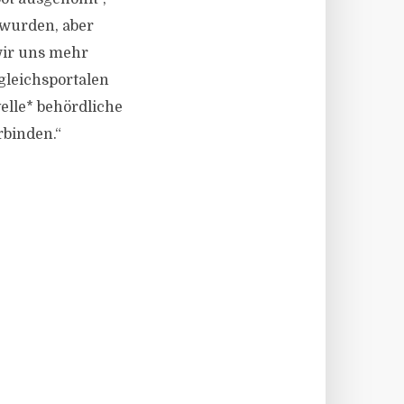
t wurden, aber
wir uns mehr
gleichsportalen
elle* behördliche
rbinden.“