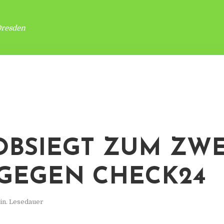
Dresden
OBSIEGT ZUM ZW
GEGEN CHECK24
in. Lesedauer