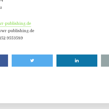
74
u
-publishing.de
wr-publishing.de
6152 9553589