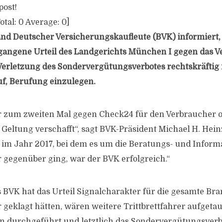
post!
otal:
0
Average:
0
]
d Deutscher Versicherungskaufleute (BVK) informiert, 
angene Urteil des Landgerichts München I gegen das Ve
rletzung des Sondervergütungsverbotes rechtskräftig 
uf, Berufung einzulegen.
r zum zweiten Mal gegen Check24 für den Verbraucher o
 Geltung verschafft“, sagt BVK-Präsident Michael H. Hein
 im Jahr 2017, bei dem es um die Beratungs- und Inform
gegenüber ging, war der BVK erfolgreich.“
 BVK hat das Urteil Signalcharakter für die gesamte Br
r geklagt hätten, wären weitere Trittbrettfahrer aufgeta
n durchgeführt und letztlich das Sondervergütungsverb