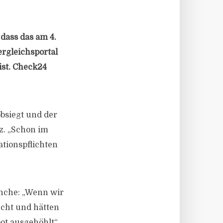
dass das am 4.
rgleichsportal
ist. Check24
bsiegt und der
z. „Schon im
ationspflichten
anche: „Wenn wir
ucht und hätten
ot ausgehöhlt“,