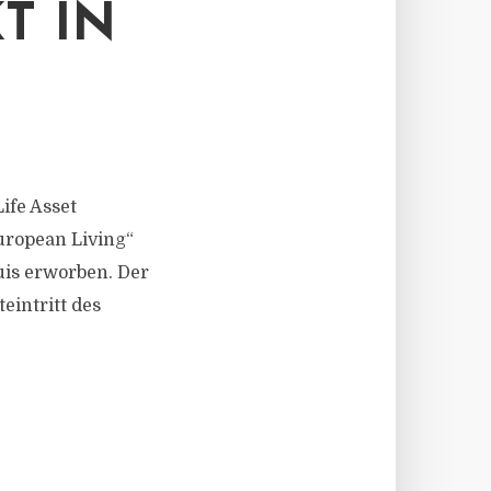
T IN
ife Asset
uropean Living“
uis erworben. Der
eintritt des