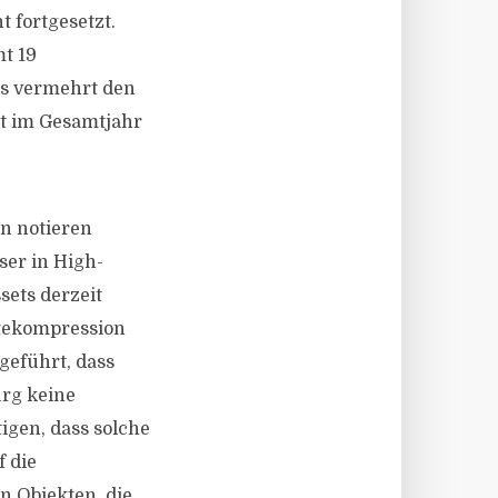
 fortgesetzt.
t 19
ts vermehrt den
nt im Gesamtjahr
n notieren
ser in High-
sets derzeit
ditekompression
geführt, dass
rg keine
igen, dass solche
 die
n Objekten, die