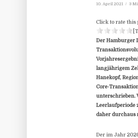
10. April 2021
3 Mi
Click to rate this 
[T
Der Hamburger In
Transaktionsvolu
Vorjahresergebni
langjährigem Zeh
Hanekopf, Region
Core-Transaktio
unterschrieben. 
Leerlaufperiode 
daher durchaus r
Der im Jahr 2020