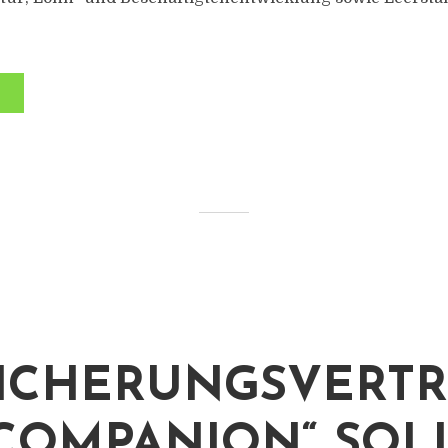
ICHERUNGSVERTRI
 COMPANION“ SOL