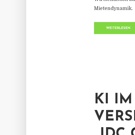
Mietendynamik.
WEITERLESEN
KI IM
VERS
„JDC