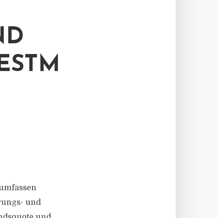
ND
ESTM
 umfassen
rungs- und
andsquote und