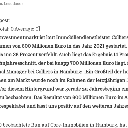
n. Lesedauer
post!
otal:
0
Average:
0
]
vestmentmarkt ist laut Immobiliendienstleister Collier
men von 600 Millionen Euro in das Jahr 2021 gestartet
s um 36 Prozent verfehlt. Auch liegt das Ergebnis 14 Pr
njahresschnitt, der bei knapp 700 Millionen Euro liegt.
al Manager bei Colliers in Hamburg: „Ein Großteil der 
nen am Markt wurde noch im Rahmen der letztjährigen 
Vor diesem Hintergrund war gerade zu Jahresbeginn ei
zu beobachten. Das Resultat von 600 Millionen Euro im Au
espektabel und lässt uns positiv auf den weiteren Jahres
 beobachtete Run auf Core-Immobilien in Hamburg, hat 