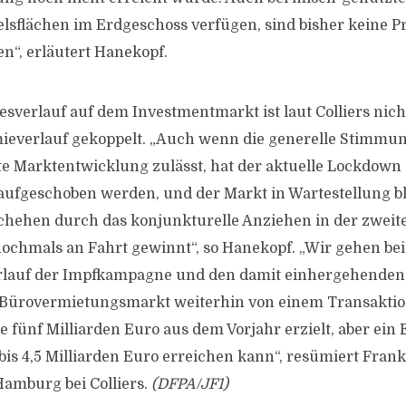
lsflächen im Erdgeschoss verfügen, sind bisher keine P
“, erläutert Hanekopf.
esverlauf auf dem Investmentmarkt ist laut Colliers nich
ieverlauf gekoppelt. „Auch wenn die generelle Stimmu
te Marktentwicklung zulässt, hat der aktuelle Lockdown 
aufgeschoben werden, und der Markt in Wartestellung ble
hehen durch das konjunkturelle Anziehen in der zweit
nochmals an Fahrt gewinnt“, so Hanekopf. „Wir gehen be
erlauf der Impfkampagne und den damit einhergehenden 
n Bürovermietungsmarkt weiterhin von einem Transakti
e fünf Milliarden Euro aus dem Vorjahr erzielt, aber ein
bis 4,5 Milliarden Euro erreichen kann“, resümiert Frank
Hamburg bei Colliers.
(DFPA/JF1)