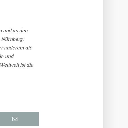
n und an den
, Nürnberg,
er anderem die
ik- und
ltweit ist die