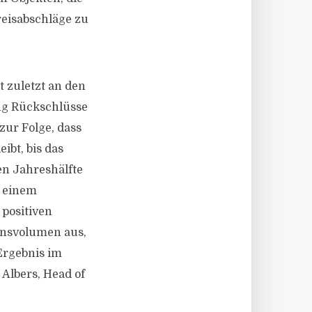
reisabschläge zu
t zuletzt an den
ng Rückschlüsse
zur Folge, dass
ibt, bis das
en Jahreshälfte
i einem
positiven
onsvolumen aus,
 Ergebnis im
 Albers, Head of