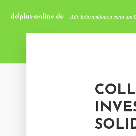
ddplus-online.de
Alle Informationen rund um 
COLL
INVE
SOLI