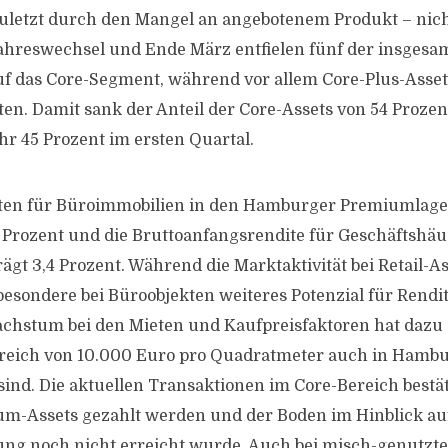
zuletzt durch den Mangel an angebotenem Produkt – nicht
hreswechsel und Ende März entfielen fünf der insgesam
uf das Core-Segment, während vor allem Core-Plus-Asse
ten. Damit sank der Anteil der Core-Assets von 54 Proze
 45 Prozent im ersten Quartal.
iten für Büroimmobilien in den Hamburger Premiumlage
0 Prozent und die Bruttoanfangsrendite für Geschäftshäu
ägt 3,4 Prozent. Während die Marktaktivität bei Retail-As
insbesondere bei Büroobjekten weiteres Potenzial für Ren
chstum bei den Mieten und Kaufpreisfaktoren hat dazu 
ereich von 10.000 Euro pro Quadratmeter auch in Hambu
sind. Die aktuellen Transaktionen im Core-Bereich bestät
um-Assets gezahlt werden und der Boden im Hinblick auf
ng noch nicht erreicht wurde. Auch bei misch-genutzte