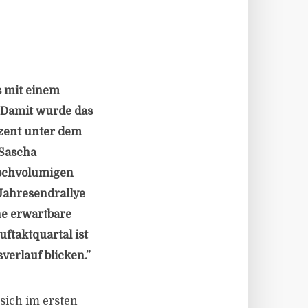
s mit einem
. Damit wurde das
ozent unter dem
 Sascha
hochvolumigen
Jahresendrallye
ne erwartbare
ftaktquartal ist
verlauf blicken.”
sich im ersten