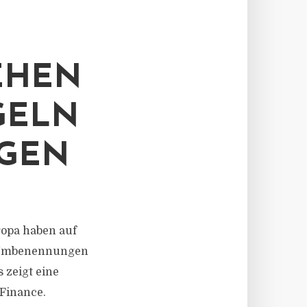
EHEN
GELN
GEN
uropa haben auf
n Umbenennungen
s zeigt eine
Finance.