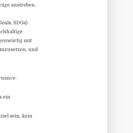
räge anstreben.
Goals, SDGs)
achhaltige
genwärtig mit
umzusetzen, und
ernance-
s ein
iel sein, kein