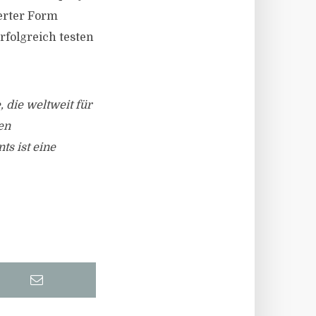
derter Form
rfolgreich testen
die weltweit für
en
s ist eine