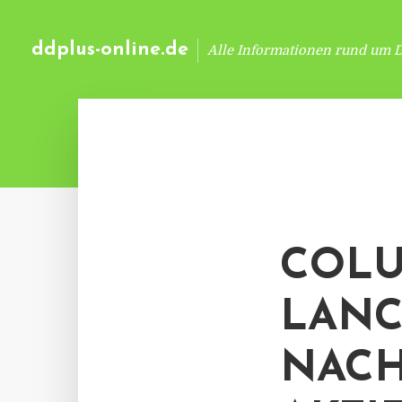
ddplus-online.de
Alle Informationen rund um 
COLU
LANC
NACH