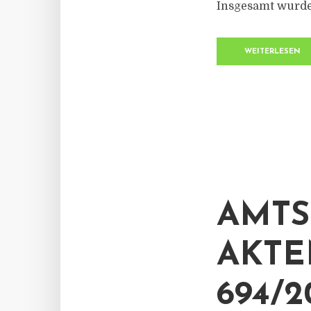
Insgesamt wurde
WEITERLESEN
AMTS
AKTE
694/2