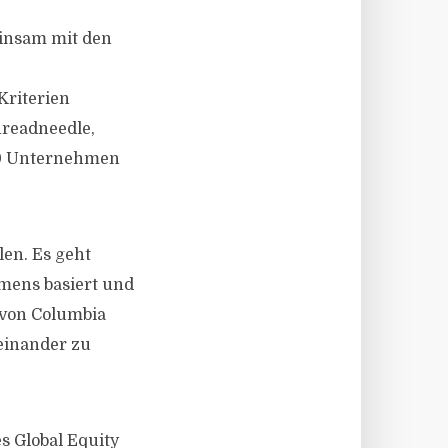
einsam mit den
Kriterien
hreadneedle,
00 Unternehmen
len. Es geht
mens basiert und
z von Columbia
teinander zu
s Global Equity