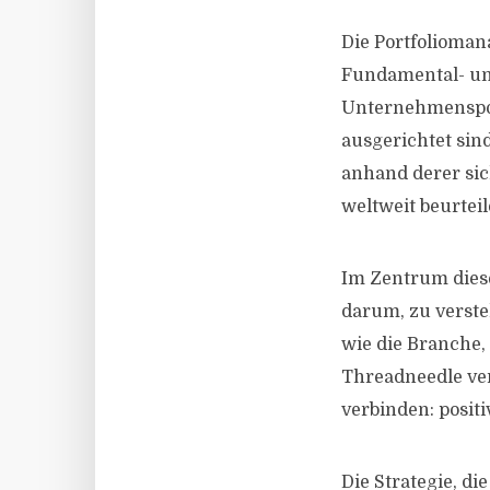
Die Portfolioma
Fundamental- un
Unternehmenspor
ausgerichtet sin
anhand derer si
weltweit beurteil
Im Zentrum diese
darum, zu verst
wie die Branche, 
Threadneedle ver
verbinden: posit
Die Strategie, d