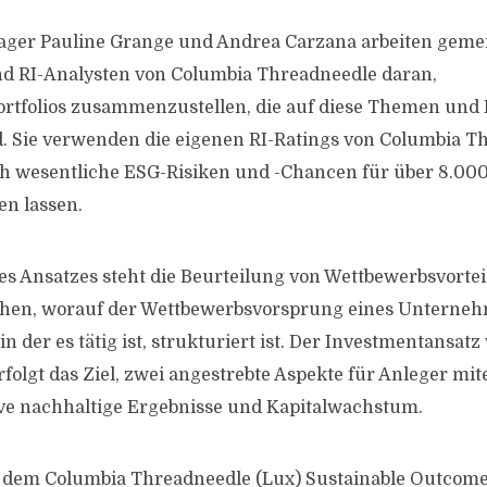
nager Pauline Grange und Andrea Carzana arbeiten gem
d RI-Analysten von Columbia Threadneedle daran,
tfolios zusammenzustellen, die auf diese Themen und 
d. Sie verwenden die eigenen RI-Ratings von Columbia T
ch wesentliche ESG-Risiken und -Chancen für über 8.0
en lassen.
s Ansatzes steht die Beurteilung von Wettbewerbsvortei
ehen, worauf der Wettbewerbsvorsprung eines Unterneh
in der es tätig ist, strukturiert ist. Der Investmentansat
folgt das Ziel, zwei angestrebte Aspekte für Anleger mi
ive nachhaltige Ergebnisse und Kapitalwachstum.
ie dem Columbia Threadneedle (Lux) Sustainable Outcome