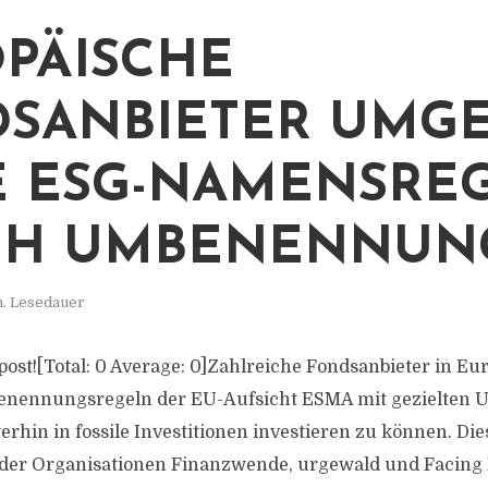
PÄISCHE
SANBIETER UMG
 ESG-NAMENSRE
CH UMBENENNUN
n. Lesedauer
s post![Total: 0 Average: 0]Zahlreiche Fondsanbieter in E
enennungsregeln der EU-Aufsicht ESMA mit gezielte
erhin in fossile Investitionen investieren zu können. Die
 der Organisationen Finanzwende, urgewald und Facing 