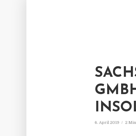
SACH
GMBH
INSO
6. April 2019
2 Min