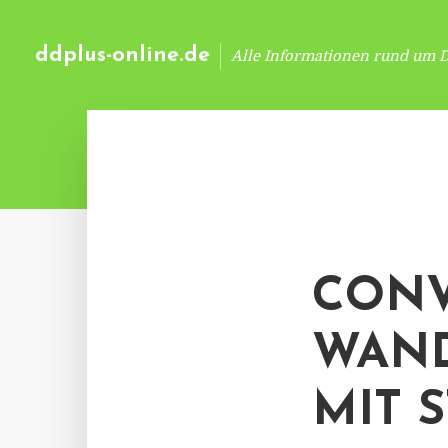
ddplus-online.de
Alle Informationen rund um 
CONV
WAN
MIT 