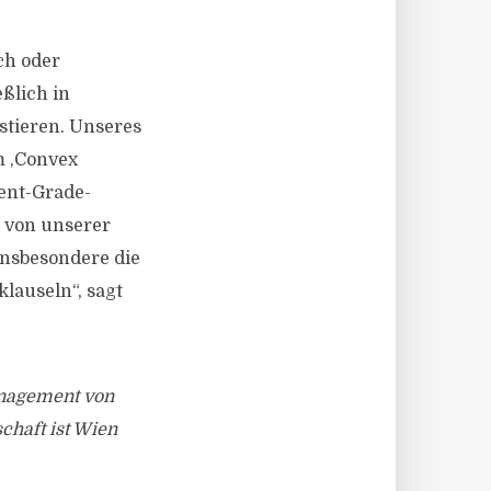
ch oder
ßlich in
stieren. Unseres
m ,Convex
ment-Grade-
s von unserer
insbesondere die
lauseln“, sagt
anagement von
chaft ist Wien