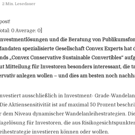
2 Min. Lesedauer
post!
otal:
0
Average:
0
]
 Investmentlösungen und die Beratung von Publikumsfo
Mandaten spezialisierte Gesellschaft Convex Experts hat 
ds „Convex Conservative Sustainable Convertibles“ aufg
ut Mitteilung für Investoren besonders interessant, die t
ervativ anlegen wollen – und dies am besten noch nachha
nvestiert ausschließlich in Investment- Grade-Wandelan
 Die Aktiensensitivität ist auf maximal 50 Prozent beschr
er dem Niveau dynamischer Wandelanleihestrategien. Die
lagelösung für Investoren, die aus Risikogesichtspunkten
eihestrategie investieren können oder wollen.