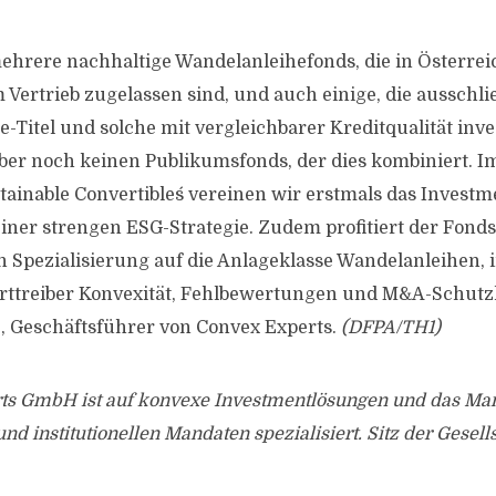
 mehrere nachhaltige Wandelanleihefonds, die in Österrei
Vertrieb zugelassen sind, und auch einige, die ausschlie
-Titel und solche mit vergleichbarer Kreditqualität inve
aber noch keinen Publikumsfonds, der dies kombiniert. I
tainable Convertibles´ vereinen wir erstmals das Invest
einer strengen ESG-Strategie. Zudem profitiert der Fond
 Spezialisierung auf die Anlageklasse Wandelanleihen, 
ttreiber Konvexität, Fehlbewertungen und M&A-Schutzk
, Geschäftsführer von Convex Experts.
(DFPA/TH1)
ts GmbH ist auf konvexe Investmentlösungen und das M
d institutionellen Mandaten spezialisiert. Sitz der Gesells