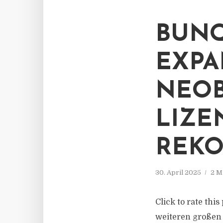
BUNQ
EXPA
NEOB
LIZE
REK
30. April 2025
2 M
Click to rate thi
weiteren großen 