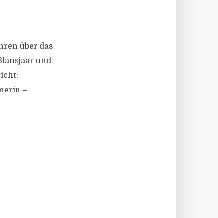
fahren über das
Blansjaar und
icht:
nerin –