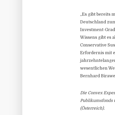
„Es gibt bereits
Deutschland zum 
Investment-Grade
Wissens gibt es 
Conservative Sus
Erfordernis mit 
jahrzehntelangen
wesentlichen Wer
Bernhard Birawe
Die Convex Exper
Publikumsfonds un
(Österreich).