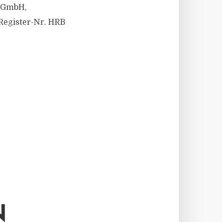
t GmbH,
 Register-Nr. HRB
N