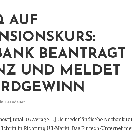
 AUF
NSIONSKURS:
ANK BEANTRAGT 
NZ UND MELDET
ORDGEWINN
in. Lesedauer
s post![Total: 0 Average: 0]Die niederländische Neobank 
Schritt in Richtung US-Markt. Das Fintech-Unternehme