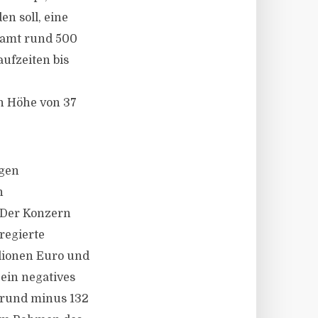
n soll, eine
samt rund 500
ufzeiten bis
n Höhe von 37
igen
h
 Der Konzern
regierte
lionen Euro und
 ein negatives
 rund minus 132