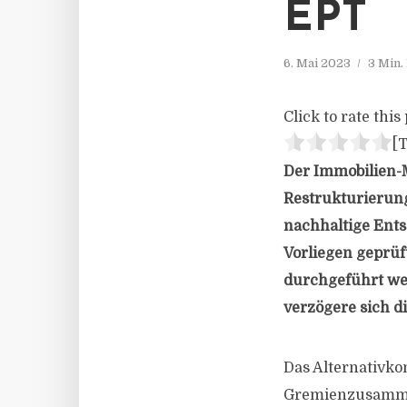
EPT
6. Mai 2023
3 Min.
Click to rate this 
[T
Der Immobilien-M
Restrukturierung
nachhaltige Ent
Vorliegen geprüf
durchgeführt wer
verzögere sich d
Das Alternativko
Gremienzusammen