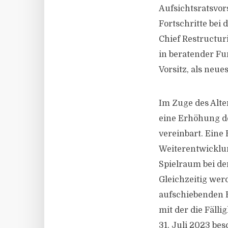
Aufsichtsratsvors
Fortschritte bei 
Chief Restructur
in beratender Fu
Vorsitz, als neue
Im Zuge des Alt
eine Erhöhung de
vereinbart. Eine 
Weiterentwicklun
Spielraum bei d
Gleichzeitig wer
aufschiebenden 
mit der die Fäll
31. Juli 2023 be