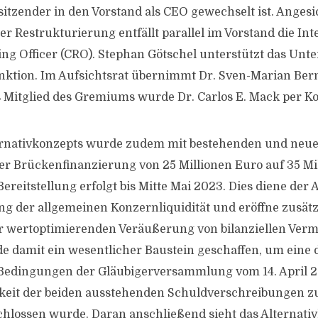
itzender in den Vorstand als CEO gewechselt ist. Angesic
der Restrukturierung entfällt parallel im Vorstand die In
ing Officer (CRO). Stephan Götschel unterstützt das Un
nktion. Im Aufsichtsrat übernimmt Dr. Sven-Marian Be
s Mitglied des Gremiums wurde Dr. Carlos E. Mack per Koo
ernativkonzepts wurde zudem mit bestehenden und neue
r Brückenfinanzierung von 25 Millionen Euro auf 35 Mi
Bereitstellung erfolgt bis Mitte Mai 2023. Dies diene de
g der allgemeinen Konzernliquidität und eröffne zusät
er wertoptimierenden Veräußerung von bilanziellen Ver
de damit ein wesentlicher Baustein geschaffen, um eine 
Bedingungen der Gläubigerversammlung vom 14. April 20
igkeit der beiden ausstehenden Schuldverschreibungen z
schlossen wurde. Daran anschließend sieht das Alternati