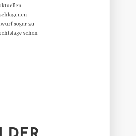
aktuellen
eschlagenen
twurf sogar zu
echtslage schon
 DER