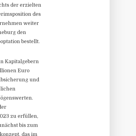
hts der erzielten
terimsposition des
ternehmen weiter
rneburg den
ptation bestellt.
n Kapitalgebern
llionen Euro
r Absicherung und
zlichen
mögenswerten.
der
23 zu erfüllen,
unächst bis zum
vkonzept, das im