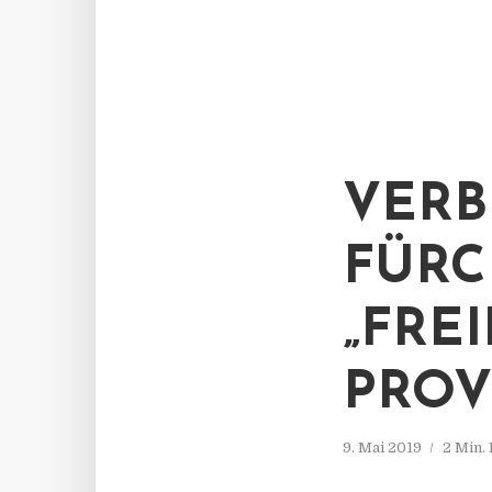
VERB
FÜRC
„FRE
PROV
9. Mai 2019
2 Min.