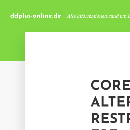
ddplus-online.de
Alle Informationen rund um 
CORE
ALTE
REST