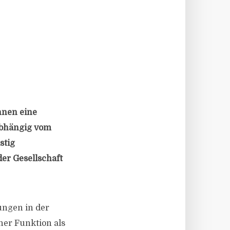
nnen eine
abhängig vom
stig
er Gesellschaft
ungen in der
er Funktion als