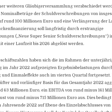
ner weiteren Gläubigerversammlung verabschiedet werde
 Nominalbeträge der Schuldverschreibungen von insge
uf rund 100 Millionen Euro und eine Verlängerung der La
ückenfinanzierung soll langfristig durch erstrangige
bungen („Neue Super Senior Schuldverschreibungen“) i
it einer Laufzeit bis 2026 abgelöst werden.
schäftszahlen haben sich die im Rahmen der unterjähr
ng im Jahr 2022 aufgezeigten Ergebnisbelastungen durc
nd Einmaleffekte auch im vierten Quartal fortgesetzt.
üfter und vorläufiger Basis für das Gesamtjahr 2022 agg
 63 Millionen Euro, ein EBITDA von rund minus 161 Mil
ust von rund minus 715 Millionen Euro aus. Dies bedingt
m Jahresende 2022 auf Ebene des Einzelabschlusses von