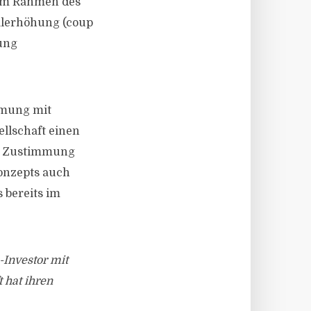
t im Rahmen des
talerhöhung (coup
ung
mmung mit
llschaft einen
er Zustimmung
onzepts auch
 bereits im
-Investor mit
 hat ihren