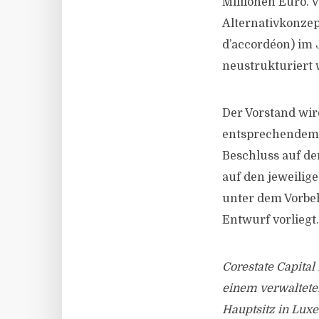
Millionen Euro. 
Alternativkonzep
d’accordéon) im
neustrukturiert
Der Vorstand wir
entsprechendem 
Beschluss auf d
auf den jeweilig
unter dem Vorbeh
Entwurf vorliegt.
Corestate Capital
einem verwalteten
Hauptsitz in Luxe