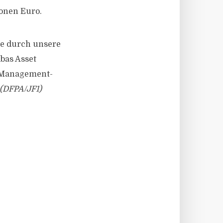
ionen Euro.
re durch unsere
bas Asset
s Management-
(DFPA/JF1)