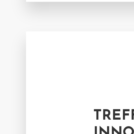
TREF
INNO