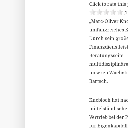
Click to rate this 
[T
„Marc-Oliver Kno
umfangreiches K
Durch sein groß
Finanzdienstleis
Beratungsseite –
multidisziplinä
unseren Wachstum
Bartsch.
Knobloch hat nac
mittelständische
Vertrieb bei der
für Eigenkapital