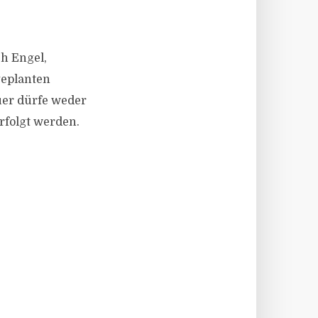
ch Engel,
geplanten
euer dürfe weder
rfolgt werden.