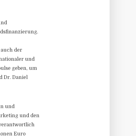
und
dsfinanzierung.
s auch der
nationaler und
pulse geben, um
 Dr. Daniel
en und
arketing und den
 verantwortlich
lionen Euro