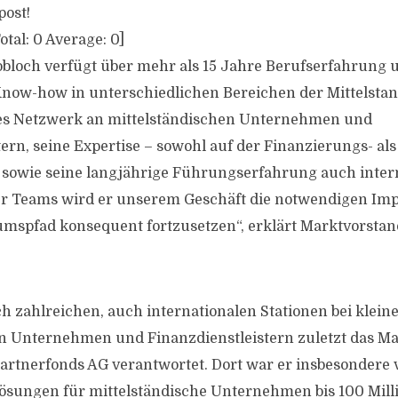
post!
otal:
0
Average:
0
]
bloch verfügt über mehr als 15 Jahre Berufserfahrung 
now-how in unterschiedlichen Bereichen der Mittelstan
es Netzwerk an mittelständischen Unternehmen und
tern, seine Expertise – sowohl auf der Finanzierungs- al
 sowie seine langjährige Führungserfahrung auch inter
rer Teams wird er unserem Geschäft die notwendigen Im
spfad konsequent fortzusetzen“, erklärt Marktvorstand
h zahlreichen, auch internationalen Stationen bei klein
n Unternehmen und Finanzdienstleistern zuletzt das M
 Partnerfonds AG verantwortet. Dort war er insbesondere
lösungen für mittelständische Unternehmen bis 100 Mil