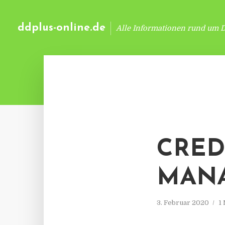
ddplus-online.de
Alle Informationen rund um 
CRED
MAN
3. Februar 2020
1