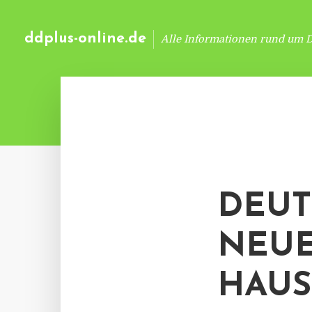
ddplus-online.de
Alle Informationen rund um 
DEUT
NEUE
HAU