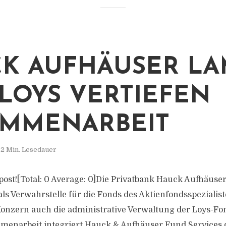
K AUFHÄUSER LA
LOYS VERTIEFEN
MMENARBEIT
2 Min. Lesedauer
s post![Total: 0 Average: 0]Die Privatbank Hauck Aufhäus
 als Verwahrstelle für die Fonds des Aktienfondsspezialis
nzern auch die administrative Verwaltung der Loys-Fo
menarbeit integriert Hauck & Aufhäuser Fund Services 