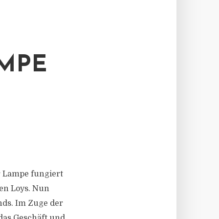
MPE
er Lampe fungiert
ten Loys. Nun
nds. Im Zuge der
das Geschäft und