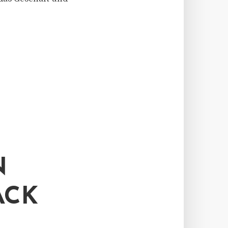
N
ACK