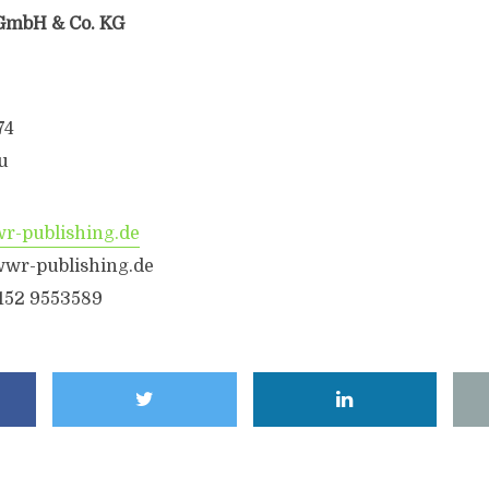
GmbH & Co. KG
74
u
-publishing.de
wr-publishing.de
6152 9553589