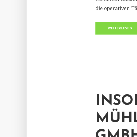
die operativen Tä
WEITERLESEN
INSO
MÜHL
GMB