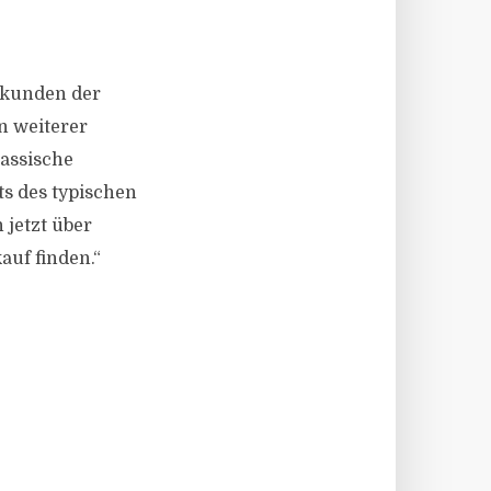
enkunden der
n weiterer
lassische
ts des typischen
 jetzt über
auf finden.“