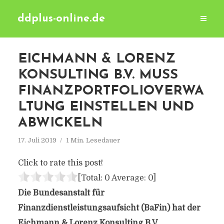
ddplus-online.de
EICHMANN & LORENZ
KONSULTING B.V. MUSS
FINANZPORTFOLIOVERWA
LTUNG EINSTELLEN UND
ABWICKELN
17. Juli 2019
1 Min. Lesedauer
Click to rate this post!
[Total:
0
Average:
0
]
Die Bundesanstalt für
Finanzdienstleistungsaufsicht (BaFin) hat der
Eichmann & Lorenz Konsulting B.V.,