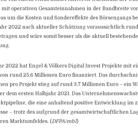
 mit operativen Gesamteinnahmen in der Bandbreite von 
Das um die Kosten und Sondereffekte des Börsengangs be
hr 2022 nach aktueller Schätzung voraussichtlich rund
etragen und wäre somit besser als die aktuell bestehende
ung.
hr 2022 hat Engel & Völkers Digital Invest Projekte mit 
n rund 25,6 Millionen Euro finanziert. Das durchschnit
men pro Projekt stieg auf rund 3,7 Millionen Euro – ein
er dem ersten Halbjahr 2021. Das Unternehmenswachs
ektpipeline, die eine anhaltend positive Entwicklung im 
sse – trotz des aufgrund der gesamtwirtschaftlichen La
ren Marktumfeldes. (
DFPA/mb1
)