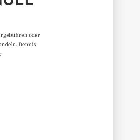
NULL
dergebühren oder
andeln. Dennis
r