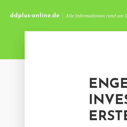
ddplus-online.de
Alle Informationen rund um 
ENGE
INVE
ERST