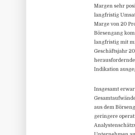
Margen sehr positi
langfristig Umsa
Marge von 20 Proz
Börsengang komm
langfristig mit 
Geschäftsjahr 20
herausfordernde
Indikation ausg
Insgesamt erwart
Gesamtaufwände 
aus dem Börsenga
geringere opera
Analystenschätzu
Unternehmen auc