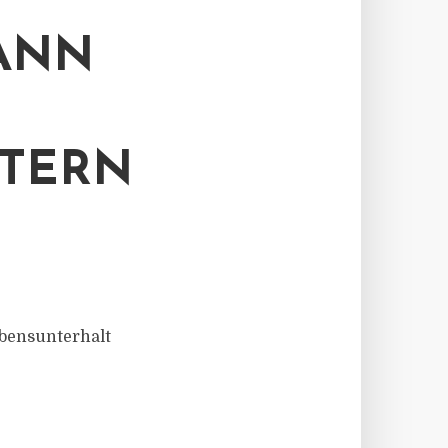
ANN
LTERN
ebensunterhalt