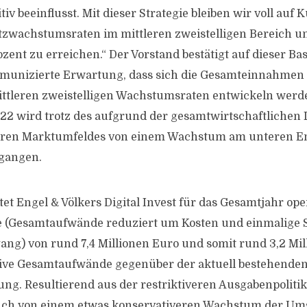
v beeinflusst. Mit dieser Strategie bleiben wir voll auf Ku
tzwachstumsraten im mittleren zweistelligen Bereich u
ent zu erreichen.“ Der Vorstand bestätigt auf dieser Bas
unizierte Erwartung, dass sich die Gesamteinnahmen m
mittleren zweistelligen Wachstumsraten entwickeln werd
22 wird trotz des aufgrund der gesamtwirtschaftlichen 
ren Marktumfeldes von einem Wachstum am unteren En
egangen.
et Engel & Völkers Digital Invest für das Gesamtjahr ope
(Gesamtaufwände reduziert um Kosten und einmalige S
ng) von rund 7,4 Millionen Euro und somit rund 3,2 Mil
tive Gesamtaufwände gegenüber der aktuell bestehende
ng. Resultierend aus der restriktiveren Ausgabenpolitik
h von einem etwas konservativeren Wachstum der Ums