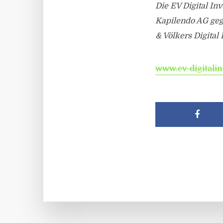
Die EV Digital In
Kapilendo AG geg
& Völkers Digital 
www.ev-digitalin