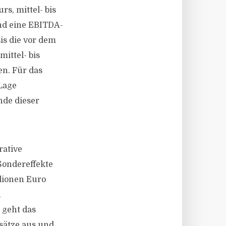
rs, mittel- bis
nd eine EBITDA-
is die vor dem
ittel- bis
en. Für das
Lage
de dieser
rative
ondereffekte
lionen Euro
n
 geht das
ätze aus und