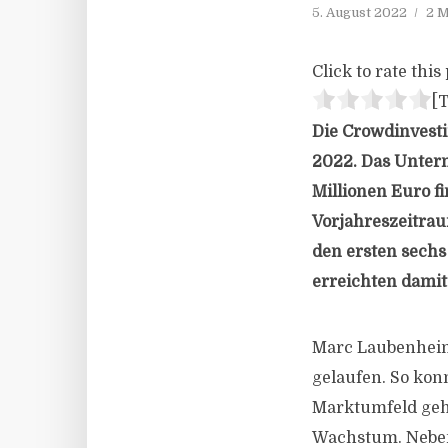
5. August 2022
2 M
Click to rate this 
[T
Die Crowdinvestin
2022. Das Untern
Millionen Euro f
Vorjahreszeitrau
den ersten sech
erreichten damit
Marc Laubenheime
gelaufen. So kon
Marktumfeld gehe
Wachstum. Neben