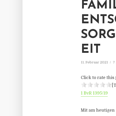
FAMI
ENTS
SOR
EIT
11. Februar 2021
7
Click to rate this 
[T
1 BvR 1395/19
Mit am heutigen 