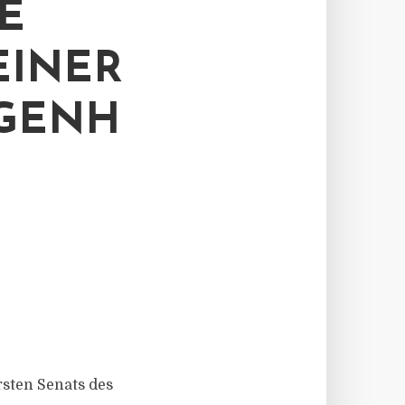
E
EINER
GENH
rsten Senats des