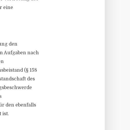
r eine
hung den
sen Aufgaben nach
en
sbeistand (§ 158
tandschaft des
ngsbeschwerde
s
ür den ebenfalls
ist.