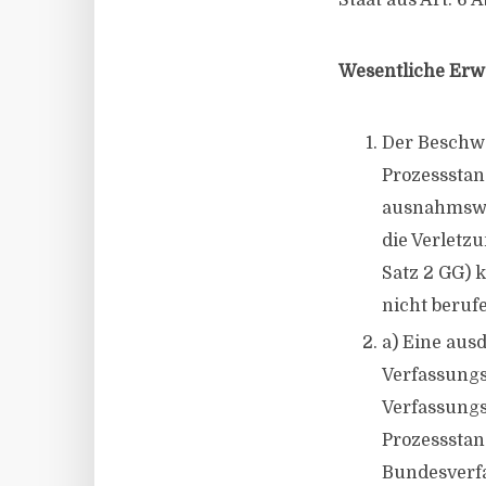
Staat aus Art. 6 
Wesentliche Er
Der Beschwe
Prozessstan
ausnahmswei
die Verletz
Satz 2 GG) 
nicht beruf
a) Eine aus
Verfassungs
Verfassung
Prozessstan
Bundesverfa