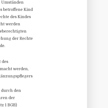
en Umständen
s betroffene Kind
echte des Kindes
cht werden
geberechtigten
achung der Rechte
de.
t des
emacht werden,
rgänzungspflegers
t durch den
hren der
tz 1 BGB)