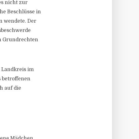
s nicht zur
he Beschlüsse in
en wendete. Der
gsbeschwerde
en Grundrechten
e Landkreis im
 betroffenen
h auf die
orene Mädchen