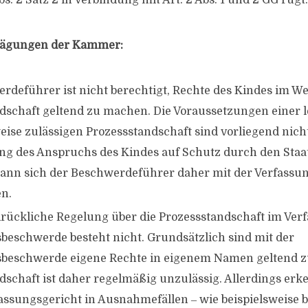
Abs. 2 Satz 2 in Verbindung mit Art. 2 Abs. 1 und 2 GG rügt.
wägungen der Kammer:
rdeführer ist nicht berechtigt, Rechte des Kindes im W
dschaft geltend zu machen. Die Voraussetzungen einer l
se zulässigen Prozessstandschaft sind vorliegend nich
ung des Anspruchs des Kindes auf Schutz durch den Staat 
kann sich der Beschwerdeführer daher mit der Verfass
en.
drückliche Regelung über die Prozessstandschaft im Ver
beschwerde besteht nicht. Grundsätzlich sind mit der
sbeschwerde eigene Rechte in eigenem Namen geltend z
dschaft ist daher regelmäßig unzulässig. Allerdings erk
ssungsgericht in Ausnahmefällen ‒ wie beispielsweise be