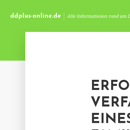
ddplus-online.de
Alle Informationen rund um 
ERFO
VERF
EINE