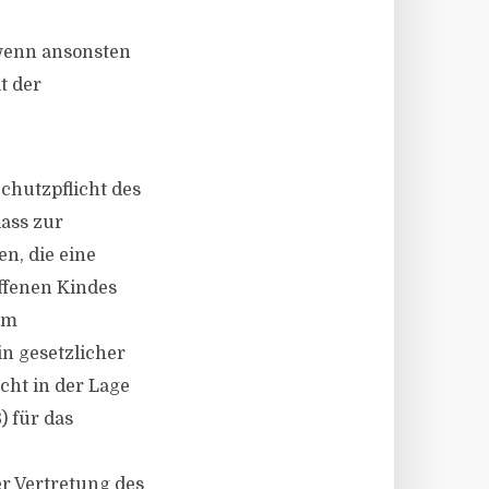
 wenn ansonsten
t der
chutzpflicht des
dass zur
n, die eine
ffenen Kindes
um
n gesetzlicher
cht in der Lage
) für das
er Vertretung des