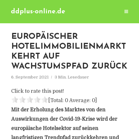
ddplus-online.de
EUROPÄISCHER
HOTELIMMOBILIENMARKT
KEHRT AUF
WACHSTUMSPFAD ZURÜCK
6. September 2021
3 Min. Lesedauer
Click to rate this post!
[Total:
0
Average:
0
]
Mit der Erholung des Marktes von den
Auswirkungen der Covid-19-Krise wird der
europäische Hotelsektor auf seinen
langfristigen Trendpfad zurückkehren und