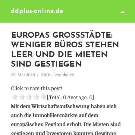
ddplus-online.de
EUROPAS GROSSSTÄDTE: W
ENIGER BÜROS STEHEN L
EER UND DIE MIETEN S
IND GESTIEGEN
29. Mai 2018
2 Min. Lesedauer
Click to rate this post!
[Total:
0
Average:
0
]
Mit dem Wirtschaftsaufschwung haben sich
auch die Immobilienmärkte auf dem
europäischen Festland erholt. Die Mieten sind
gestiegen und Investoren konnten Gewinne