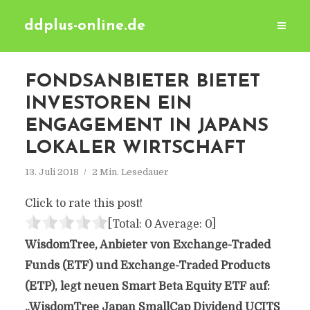
ddplus-online.de
FONDSANBIETER BIETET
INVESTOREN EIN
ENGAGEMENT IN JAPANS
LOKALER WIRTSCHAFT
13. Juli 2018
2 Min. Lesedauer
Click to rate this post!
[Total:
0
Average:
0
]
WisdomTree, Anbieter von Exchange-Traded
Funds (ETF) und Exchange-Traded Products
(ETP), legt neuen Smart Beta Equity ETF auf:
„WisdomTree Japan SmallCap Dividend UCITS