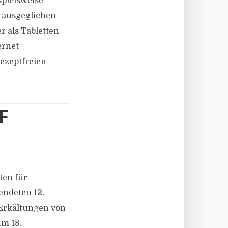
spielsweise
 ausgeglichen
r als Tabletten
ernet
ezeptfreien
F
ten für
endeten 12.
 Erkältungen von
um 18.