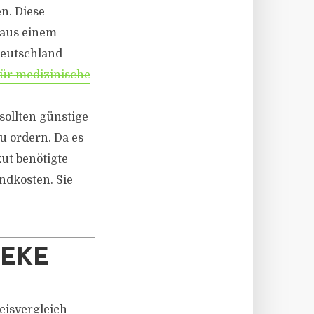
n. Diese
 aus einem
Deutschland
für medizinische
sollten günstige
u ordern. Da es
kut benötigte
ndkosten. Sie
HEKE
eisvergleich