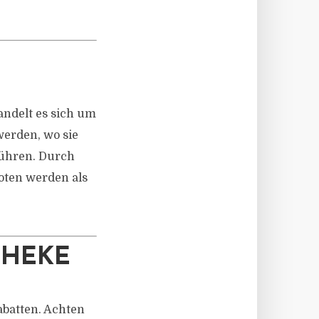
andelt es sich um
werden, wo sie
führen. Durch
oten werden als
THEKE
batten. Achten