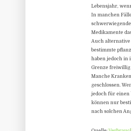
Lebensjahr, wenn
In manchen Fäll
schwerwiegende
Medikamente das 
Auch alternativ
bestimmte pflanz
haben jedoch in i
Grenze freiwillig
Manche Krankenk
geschlossen. Wen
jedoch für einen
können nur besti
nach solchen Ang
Quelle:
Verbrauc