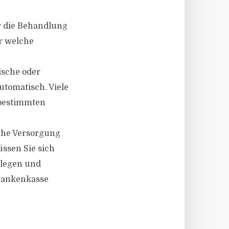
r die Behandlung
ür welche
ische oder
tomatisch. Viele
r bestimmten
che Versorgung
ssen Sie sich
tlegen und
Krankenkasse