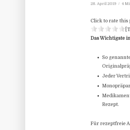
28. April 2019
4 Mi
Click to rate this 
[T
Das Wichtigste i
So genannte
Originalprä
Jeder Vertr
Monopräpara
Medikamente,
Rezept.
Für rezeptfreie 