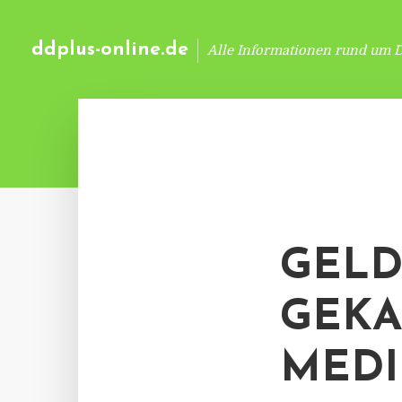
ddplus-online.de
Alle Informationen rund um 
GELD
GEKA
MED