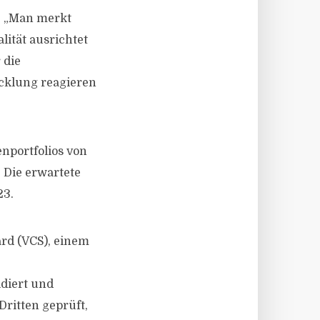
t: „Man merkt
lität ausrichtet
 die
icklung reagieren
nportfolios von
 Die erwartete
23.
rd (VCS), einem
diert und
ritten geprüft,