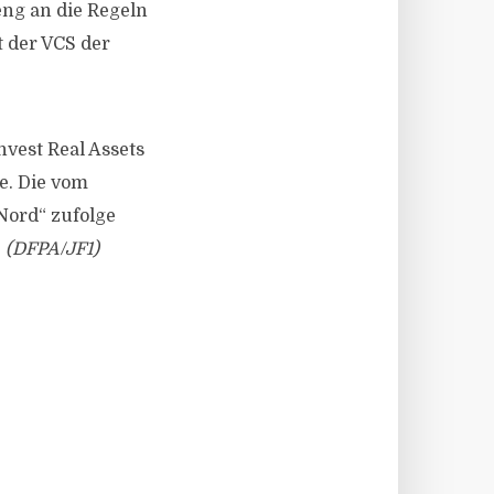
eng an die Regeln
 der VCS der
vest Real Assets
e. Die vom
ord“ zufolge
.
(DFPA/JF1)