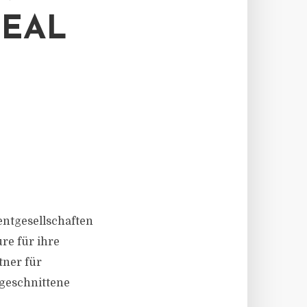
REAL
mentgesellschaften
ure für ihre
tner für
geschnittene