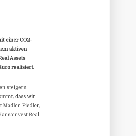
it einer CO2-
dem aktiven
eal Assets
uro realisiert.
en steigern
ommt, dass wir
t Madlen Fiedler,
Hansainvest Real