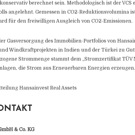
konservativ berechnet sein. Methodologisch ist der VCS 
olls angelehnt. Gemessen in CO2-Reduktionsvolumina ist
ard für den freiwilligen Ausgleich von CO2-Emissionen.
er Gasversorgung des Immobilien-Portfolios von Hansain
nd Windkraftprojekten in Indien und der Türkei zu Gut
ogene Strommenge stammt dem „Stromzertifikat TÜV N
Anlagen, die Strom aus Erneuerbaren Energien erzeugen
tteilung Hansainvest Real Assets
ONTAKT
GmbH & Co. KG