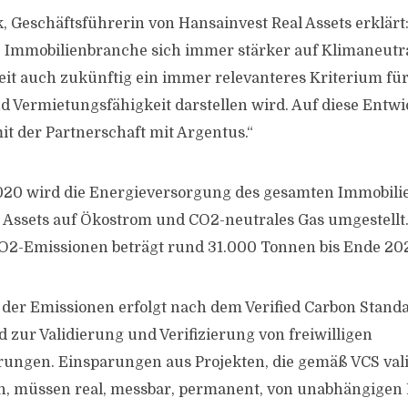
, Geschäftsführerin von Hansainvest Real Assets erklär
ie Immobilienbranche sich immer stärker auf Klimaneutra
it auch zukünftig ein immer relevanteres Kriterium für
d Vermietungsfähigkeit darstellen wird. Auf diese Entw
it der Partnerschaft mit Argentus.“
020 wird die Energieversorgung des gesamten Immobilie
 Assets auf Ökostrom und CO2-neutrales Gas umgestellt.
O2-Emissionen beträgt rund 31.000 Tonnen bis Ende 20
der Emissionen erfolgt nach dem Verified Carbon Standa
d zur Validierung und Verifizierung von freiwilligen
ungen. Einsparungen aus Projekten, die gemäß VCS vali
en, müssen real, messbar, permanent, von unabhängigen D