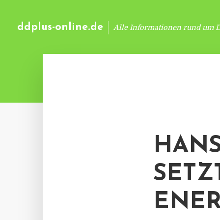
ddplus-online.de
Alle Informationen rund um 
HANS
SETZ
ENER