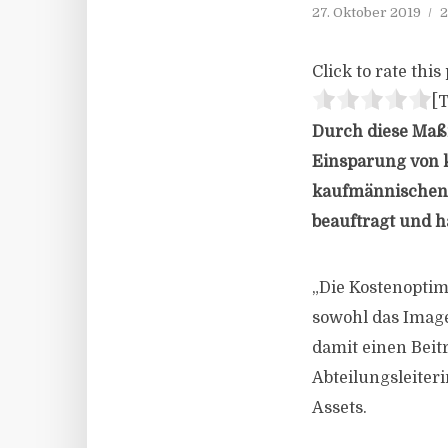
27. Oktober 2019
2
Click to rate this 
[T
Durch diese Maß
Einsparung von k
kaufmännischen 
beauftragt und ha
„Die Kostenopti
sowohl das Image
damit einen Beit
Abteilungsleiter
Assets.