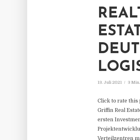
REAL
ESTA
DEU
LOGI
13. Juli 2021
3 Min
Click to rate thi
Griffin Real Esta
ersten Investment
Projektentwickl
Verteilzentren mi