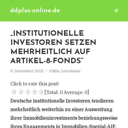
ddplus-online.de
„INSTITUTIONELLE
INVESTOREN SETZEN
MEHRHEITLICH AUF
ARTIKEL-8-FONDS“
3. Dezember 2021
3 Min. Lesedauer
Click to rate this post!
[Total:
0
Average:
0
]
Deutsche institutionelle Investoren tendieren
mehrheitlich weiterhin zu einer Ausweitung
ihrer Immobilieninvestments beziehungsweise
ihres Engagements in Immobilien-Spezial-AIF.