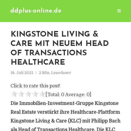
ddplus-online.de
KINGSTONE LIVING &
CARE MIT NEUEM HEAD
OF TRANSACTIONS
HEALTHCARE
16. Juli 2021
2 Min. Lesedauer
Click to rate this post!
[Total:
0
Average:
0
]
Die Immobilien-Investment-Gruppe Kingstone
Real Estate verstärkt ihre Healthcare-Plattform
Kingstone Living & Care (KLC) mit Philipp Bach
als Head of Transactions Healthcare. Die KLC