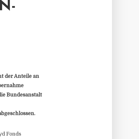
N-
 der Anteile an
Übernahme
die Bundesanstalt
abgeschlossen.
oyd Fonds