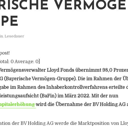
RISCHE VERMÖGE
PE
in. Lesedauer
post!
otal:
0
Average:
0
]
ermögensverwalter Lloyd Fonds übernimmt 98,0 Prozent
AG (Bayerische Vermögen-Gruppe). Die im Rahmen der 
abe im Rahmen des Inhaberkontrollverfahrens erteilte 
leistungsaufsicht (BaFin) im März 2022. Mit der nun
apitalerhöhung
wird die Übernahme der BV Holding AG 
ation der BV Holding AG werde die Marktposition von Ll