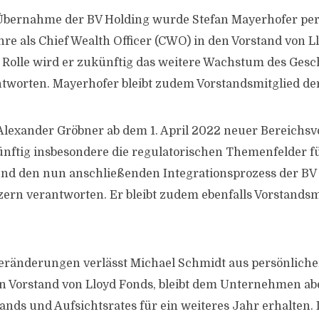
bernahme der BV Holding wurde Stefan Mayerhofer per 1
hre als Chief Wealth Officer (CWO) in den Vorstand von L
er Rolle wird er zukünftig das weitere Wachstum des Gesc
worten. Mayerhofer bleibt zudem Vorstandsmitglied der
exander Gröbner ab dem 1. April 2022 neuer Bereichsvo
ünftig insbesondere die regulatorischen Themenfelder f
nd den nun anschließenden Integrationsprozess der BV 
ern verantworten. Er bleibt zudem ebenfalls Vorstandsm
Veränderungen verlässt Michael Schmidt aus persönlic
n Vorstand von Lloyd Fonds, bleibt dem Unternehmen abe
ands und Aufsichtsrates für ein weiteres Jahr erhalten. I