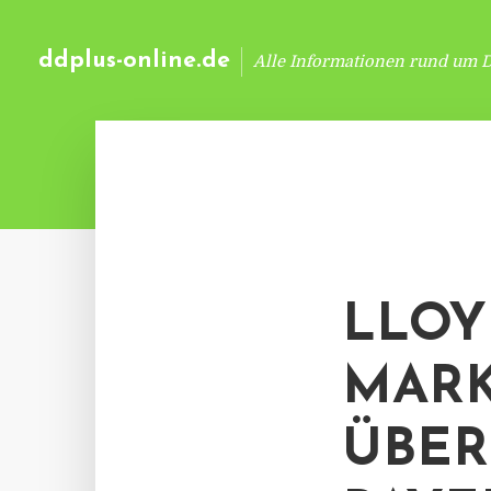
ddplus-online.de
Alle Informationen rund um 
LLOY
MARK
ÜBE