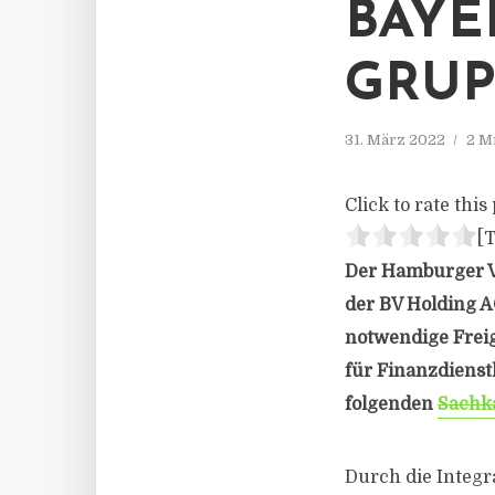
BAYE
GRUP
31. März 2022
2 M
Click to rate this 
[T
Der Hamburger V
der BV Holding 
notwendige Freig
für Finanzdienst
folgenden
Sachk
Durch die Integr