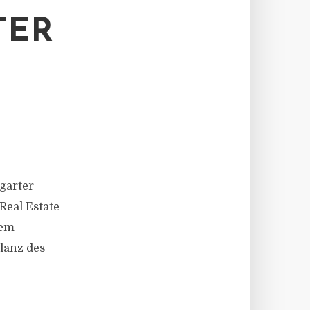
TER
tgarter
Real Estate
dem
ilanz des