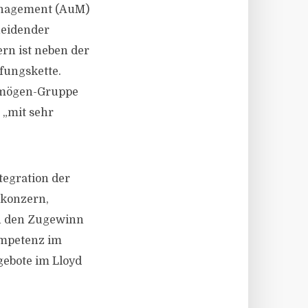
Management (AuM)
heidender
ern ist neben der
fungskette.
rmögen-Gruppe
 „mit sehr
tegration der
tkonzern,
h den Zugewinn
Kompetenz im
gebote im Lloyd