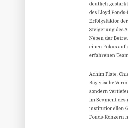
deutlich gestärk
des Lloyd Fonds-
Erfolgsfaktor de
Steigerung des A
Neben der Betre
einen Fokus auf 
erfahrenen Teams
Achim Plate, Chie
Bayerische Verm
sondern vertief
im Segment des i
institutionellen
Fonds-Konzern n