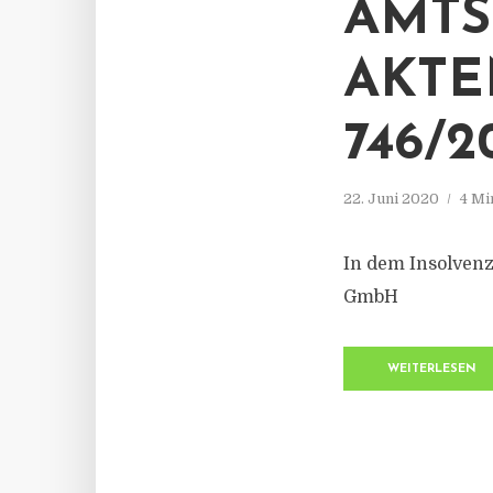
AMTS
AKTE
746/2
22. Juni 2020
4 Mi
In dem Insolven
GmbH
WEITERLESEN