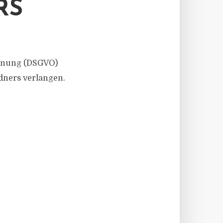
RS
rdnung (DSGVO)
dners verlangen.