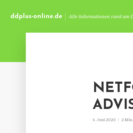
ddplus-online.de
Alle Informationen rund um 
NETF
ADVI
4. Juni 2020
2 Min