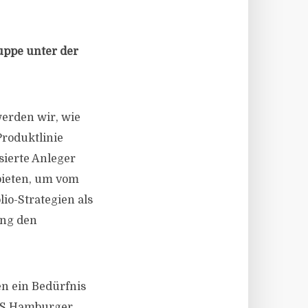
uppe unter der
werden wir, wie
Produktlinie
sierte Anleger
 bieten, um vom
io-Strategien als
ung den
en ein Bedürfnis
NFS Hamburger