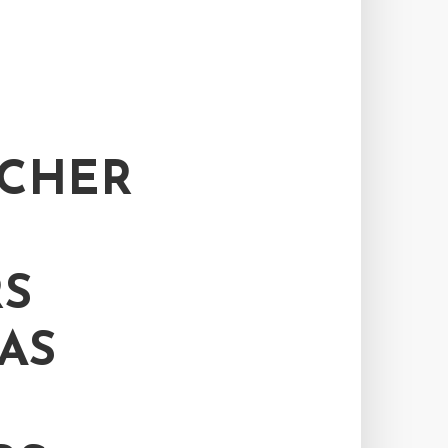
ICHER
S
AS