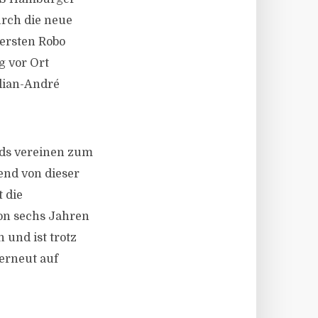
urch die neue
 ersten Robo
g vor Ort
ulian-André
nds vereinen zum
end von dieser
 die
on sechs Jahren
 und ist trotz
erneut auf