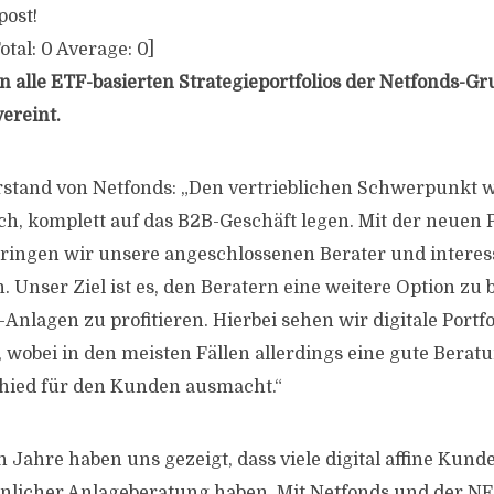
post!
otal:
0
Average:
0
]
 alle ETF-basierten Strategieportfolios der Netfonds-Gr
ereint.
orstand von Netfonds: „Den vertrieblichen Schwerpunkt 
ich, komplett auf das B2B-Geschäft legen. Mit der neuen 
bringen wir unsere angeschlossenen Berater und interes
 Unser Ziel ist es, den Beratern eine weitere Option zu
lagen zu profitieren. Hierbei sehen wir digitale Portfol
 wobei in den meisten Fällen allerdings eine gute Berat
chied für den Kunden ausmacht.“
 Jahre haben uns gezeigt, dass viele digital affine Kund
önlicher Anlageberatung haben. Mit Netfonds und der 