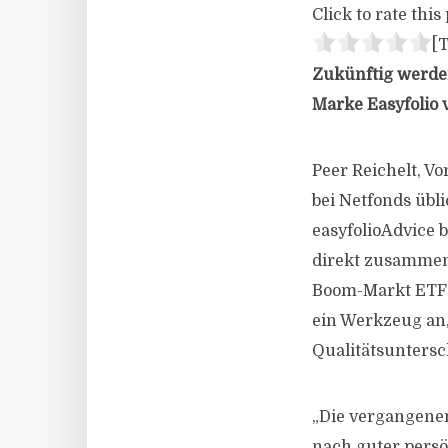
Click to rate this 
[T
Zukünftig werden
Marke Easyfolio v
Peer Reichelt, V
bei Netfonds übl
easyfolioAdvice 
direkt zusammen.
Boom-Markt ETF-An
ein Werkzeug an,
Qualitätsunters
„Die vergangenen
nach guter pers