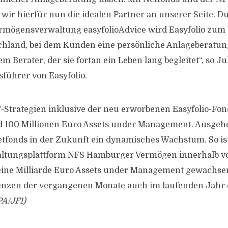
ir hierfür nun die idealen Partner an unserer Seite. D
ermögensverwaltung easyfolioAdvice wird Easyfolio zum
chland, bei dem Kunden eine persönliche Anlageberatun
em Berater, der sie fortan ein Leben lang begleitet“, so J
sführer von Easyfolio.
-Strategien inklusive der neu erworbenen Easyfolio-Fo
nd 100 Millionen Euro Assets under Management. Ausgeh
etfonds in der Zukunft ein dynamisches Wachstum. So ist
tungsplattform NFS Hamburger Vermögen innerhalb v
 eine Milliarde Euro Assets under Management gewachsen
enzen der vergangenen Monate auch im laufenden Jahr 
A/JF1)