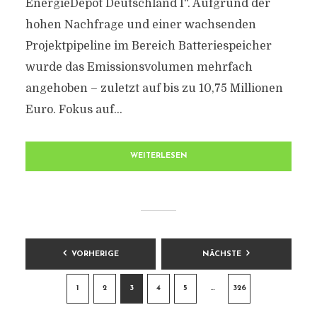
EnergieDepot Deutschland I“. Aufgrund der
hohen Nachfrage und einer wachsenden
Projektpipeline im Bereich Batteriespeicher
wurde das Emissionsvolumen mehrfach
angehoben – zuletzt auf bis zu 10,75 Millionen
Euro. Fokus auf...
WEITERLESEN
BEITRAGSNAVIGATION
VORHERIGE
NÄCHSTE
1
2
3
4
5
…
326