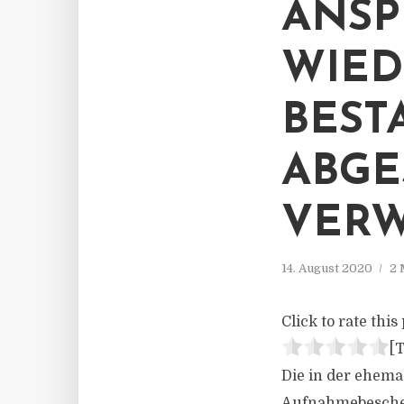
NSPR
IEDE
ESTA
BGES
ERWA
14. August 2020
2 
Click to rate this 
[T
Die in der ehema
Aufnahmebescheid