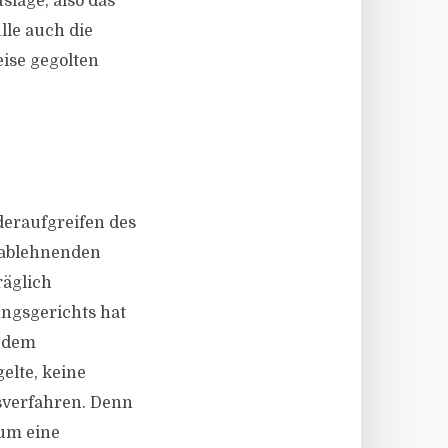
slage, also das
lle auch die
eise gegolten
deraufgreifen des
r ablehnenden
äglich
ngsgerichts hat
h dem
elte, keine
sverfahren. Denn
 um eine