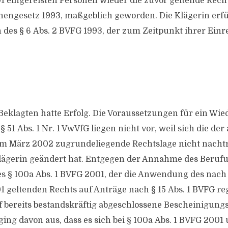
1 eingereisten Personen wieder die zuvor geltende Recht
engesetz 1993, maßgeblich geworden. Die Klägerin erfü
des § 6 Abs. 2 BVFG 1993, der zum Zeitpunkt ihrer Einr
 Beklagten hatte Erfolg. Die Voraussetzungen für ein Wie
 51 Abs. 1 Nr. 1 VwVfG liegen nicht vor, weil sich die de
m März 2002 zugrundeliegende Rechtslage nicht nachtr
lägerin geändert hat. Entgegen der Annahme des Berufu
s § 100a Abs. 1 BVFG 2001, der die Anwendung des nac
1 geltenden Rechts auf Anträge nach § 15 Abs. 1 BVFG reg
 bereits bestandskräftig abgeschlossene Bescheinigung
ging davon aus, dass es sich bei § 100a Abs. 1 BVFG 2001