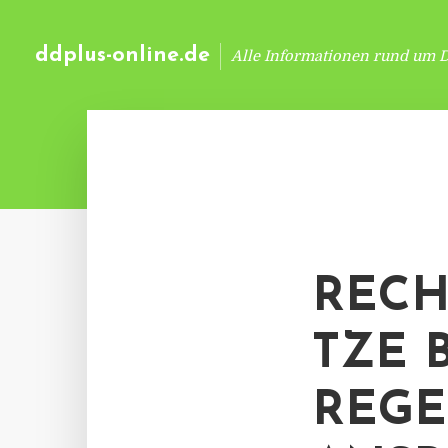
ddplus-online.de
Alle Informationen rund um 
RECH
TZE 
REGE