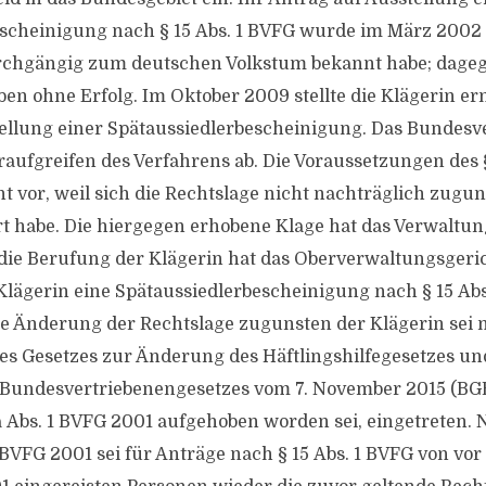
scheinigung nach § 15 Abs. 1 BVFG wurde im März 2002 
urchgängig zum deutschen Volkstum bekannt habe; dageg
ben ohne Erfolg. Im Oktober 2009 stellte die Klägerin er
tellung einer Spätaussiedlerbescheinigung. Das Bundes
aufgreifen des Verfahrens ab. Die Voraussetzungen des § 
t vor, weil sich die Rechtslage nicht nachträglich zugu
t habe. Die hiergegen erhobene Klage hat das Verwaltun
die Berufung der Klägerin hat das Oberverwaltungsgeric
r Klägerin eine Spätaussiedlerbescheinigung nach § 15 Ab
ne Änderung der Rechtslage zugunsten der Klägerin sei m
 des Gesetzes zur Änderung des Häftlingshilfegesetzes un
Bundesvertriebenengesetzes vom 7. November 2015 (BGBl.
 Abs. 1 BVFG 2001 aufgehoben worden sei, eingetreten.
1 BVFG 2001 sei für Anträge nach § 15 Abs. 1 BVFG von vo