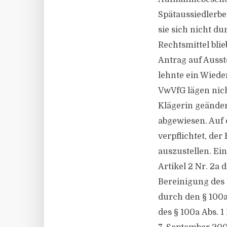
Spätaussiedlerbe
sie sich nicht d
Rechtsmittel blie
Antrag auf Auss
lehnte ein Wieder
VwVfG lägen nich
Klägerin geänder
abgewiesen. Auf 
verpflichtet, de
auszustellen. Ei
Artikel 2 Nr. 2a
Bereinigung des 
durch den § 100a
des § 100a Abs. 