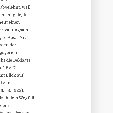
abgelehnt, weil
en eingelegte
neut einen
verwaltungsamt
51 Abs. 1 Nr. 1
nsten der
gsgericht
ht die Beklagte
s. 1 BVFG
it Blick auf
d zur
 I S. 1922),
 Nach dem Wegfall
r dem