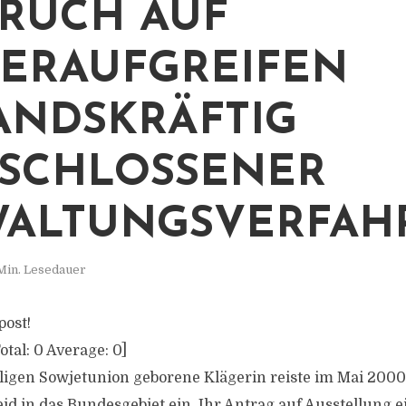
UCH AUF W
RAUFGREIFEN B
NDSKRÄFTIG A
CHLOSSENER V
LTUNGSVERFAHR
Min. Lesedauer
post!
otal:
0
Average:
0
]
ligen Sowjetunion geborene Klägerin reiste im Mai 200
 in das Bundesgebiet ein. Ihr Antrag auf Ausstellung e