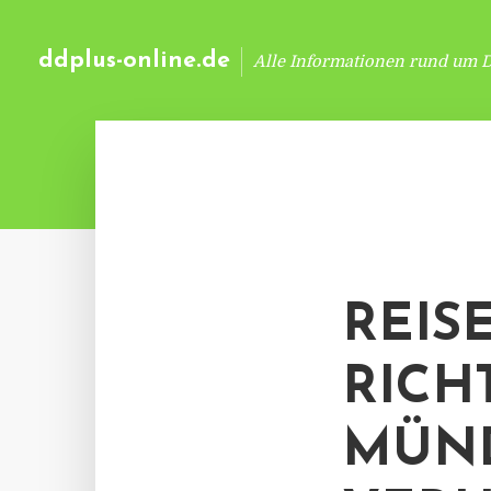
ddplus-online.de
Alle Informationen rund um 
REIS
RICH
MÜN