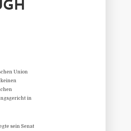
UGH
ischen Union
 keinen
ichen
ngsgericht in
egte sein Senat