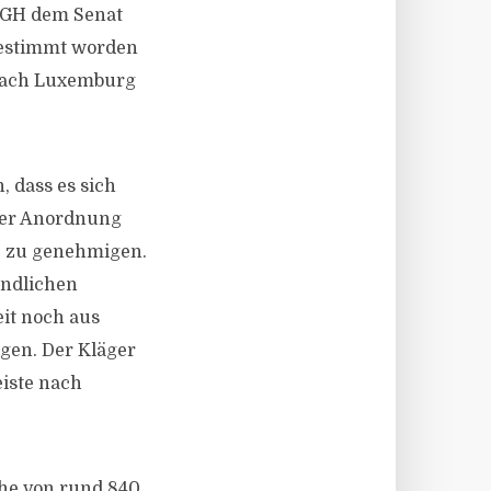
uGH dem Senat
bestimmt worden
 nach Luxemburg
, dass es sich
iner Anordnung
se zu genehmigen.
ündlichen
it noch aus
gen. Der Kläger
iste nach
öhe von rund 840