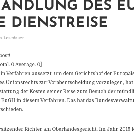
ANDLUNG DES E
E DIENSTREISE
n. Lesedauer
post!
otal:
0
Average:
0
]
 ein Verfahren aussetzt, um dem Gerichtshof der Europä
es Unionsrechts zur Vorabentscheidung vorzulegen, hat
stattung der Kosten seiner Reise zum Besuch der mündl
 EuGH in diesem Verfahren. Das hat das Bundesverwaltu
tschieden.
orsitzender Richter am Oberlandesgericht. Im Jahr 2015 l