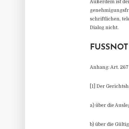
Außerdem ist der
genehmigungsfre
schriftlichen, te
Dialog nicht.
FUSSNOTE
Anhang: Art. 26
[1] Der Gerichts
a) über die Ausl
b) über die Gült