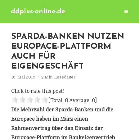
ddplus-online.de
SPARDA-BANKEN NUTZEN
EUROPACE-PLATTFORM
AUCH FÜR
EIGENGESCHÄFT
16. Mai 2019
2 Min. Lesedauer
Click to rate this post!
[Total:
0
Average:
0
]
Die Mehrzahl der Sparda-Banken und die
Europace haben im März einen
Rahmenvertrag über den Einsatz der
Europace-Plattform im Bankeigenvertrieb