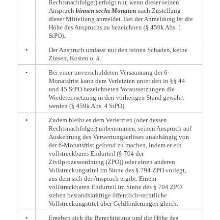
Rechtsnachfolger) erfolgt nur, wenn dieser seinen
Anspruch
binnen sechs Monaten
nach Zustellung
dieser Mitteilung anmeldet. Bei der Anmeldung ist die
Höhe des Anspruchs zu bezeichnen (§ 459k Abs. 1
StPO).
•
Der Anspruch umfasst nur den reinen Schaden, keine
Zinsen, Kosten o. ä.
•
Bei einer unverschuldeten Versäumung der 6-
Monatsfrist kann dem Verletzten unter den in §§ 44
und 45 StPO bezeichneten Voraussetzungen die
Wiedereinsetzung in den vorherigen Stand gewährt
werden (§ 459k Abs. 4 StPO).
•
Zudem bleibt es dem Verletzten (oder dessen
Rechtsnachfolger) unbenommen, seinen Anspruch auf
Auskehrung des Verwertungserlöses unabhängig von
der 6-Monatsfrist geltend zu machen, indem er ein
vollstreckbares Endurteil (§ 704 der
Zivilprozessordnung (ZPO)) oder einen anderen
Vollstreckungstitel im Sinne des § 794 ZPO vorlegt,
aus dem sich der Anspruch ergibt. Einem
vollstreckbaren Endurteil im Sinne des § 704 ZPO
stehen bestandskräftige öffentlich-rechtliche
Vollstreckungstitel über Geldforderungen gleich.
•
Ergeben sich die Berechtigung und die Höhe des