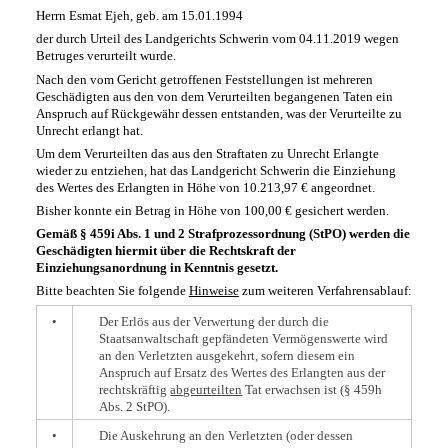
Herrn Esmat Ejeh, geb. am 15.01.1994
der durch Urteil des Landgerichts Schwerin vom 04.11.2019 wegen
Betruges verurteilt wurde.
Nach den vom Gericht getroffenen Feststellungen ist mehreren
Geschädigten aus den von dem Verurteilten begangenen Taten ein
Anspruch auf Rückgewähr dessen entstanden, was der Verurteilte zu
Unrecht erlangt hat.
Um dem Verurteilten das aus den Straftaten zu Unrecht Erlangte
wieder zu entziehen, hat das Landgericht Schwerin die Einziehung
des Wertes des Erlangten in Höhe von 10.213,97 € angeordnet.
Bisher konnte ein Betrag in Höhe von 100,00 € gesichert werden.
Gemäß § 459i Abs. 1 und 2 Strafprozessordnung (StPO) werden die
Geschädigten hiermit über die Rechtskraft der
Einziehungsanordnung in Kenntnis gesetzt.
Bitte beachten Sie folgende
Hinweise
zum weiteren Verfahrensablauf:
•
Der Erlös aus der Verwertung der durch die
Staatsanwaltschaft gepfändeten Vermögenswerte wird
an den Verletzten ausgekehrt, sofern diesem ein
Anspruch auf Ersatz des Wertes des Erlangten aus der
rechtskräftig
abgeurteilten
Tat erwachsen ist (§ 459h
Abs. 2 StPO).
•
Die Auskehrung an den Verletzten (oder dessen