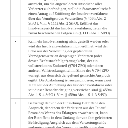
ausreicht, um die angemeldeten Ansprüche aller
Verletzter zu befriedigen, stellt die Staatsanwaltschaft
einen Antrag auf Eröffnung des Insolvenzverfahrens
über das Vermögen des Verurteilten (§ 459h Abs. 2
StPO i. V. m. § 111i Abs. 2 StPO). Eröffnet das
Insolvenzgericht das Insolvenzverfahren, treten die
zuvor beschriebenen Folgen ein (§ 111i Abs. 1 StPO).
•
Kann ein Insolvenzantrag nicht gestellt werden oder
wird das Insolvenzverfahren nicht eröffnet, wird der
Erlös aus der Verwertung der gepfändeten
Vermögenswerte an denjenigen Verletzten (oder
dessen Rechtsnachfolger) ausgekehrt, der ein
vollstreckbares Endurteil (§704 ZPO) oder einen
anderen Vollstreckungstitel im Sinne des § 794 ZPO
vorlegt, aus dem sich der geltend gemachte Anspruch
ergibt. Die Auskehrung ist ausgeschlossen, wenn zwei
Jahre seit der Aufhebung des Insolvenzverfahrens oder
seit dieser Benachrichtigung verstrichen sind (§ 459m
Abs. 1 S. 4 StPO i. V. m. § 459m Abs. 1 S. 1-3 StPO).
•
Befriedigt der von der Einziehung Betroffene den
Anspruch, der einem der Verletzten aus der Tat auf
Ersatz des Wertes des Erlangten erwachsen ist, kann
der Betroffene in dem Umfang der von ihm geleisteten
Befriedigung Ausgleich aus dem Verwertungserlös
verlangen, soweit der Verwertungserlös unter den