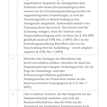
angemeldeten Anspruchs des Antragstellers (des
Verletzten oder dessen Rechtsnachfolgers) ohne
weiteres aus der Einziehungsanordnung und den ihr
zugrundeliegenden Feststellungen, so wird der
Verwertungserlös in diesem Umfang an den
Antragsteller ausgekehrt. Anderenfalls bedarf es der
Zulassung durch das Gericht. Das Gericht wird die
Zulassung versagen, wenn der Verletzte seine
Anspruchsberechtigung nicht im Sinne des § 294 ZPO
glaubhaft macht (§ 459k Abs. 2 StPO). Der von der
Einziehungsanordnung Betroffene wird vor der
Entscheidung über die Auskehrung – soweit möglich –
angehört (§ 459k Abs. 3 StPO).
•
Wird über das Vermögen des Betroffenen das
Insolvenzverfahren eröffnet, erlöschen die durch die
Staatsanwaltschaft erlangten Sicherungsrechte; die im
Zuge des Ermittlungs- und/oder
Vollstreckungsverfahrens gepfändeten
Vermögenswerte des Verurteilten werden an den
Insolvenzverwalter herausgegeben (§ 111i Abs. 1
StPO).
•
Gibt es mehrere Verletzte, die ihre Ansprüche bei der
Staatsanwaltschaft anmelden, und stellt die
Staatsanwaltschaft fest, dass der Erlös aus der
Verwertung der gepfändeten Vermögenswerte nicht