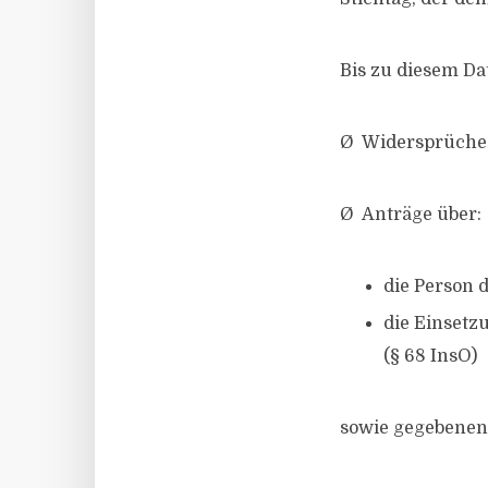
Bis zu diesem Da
Ø Widersprüche,
Ø Anträge über:
die Person d
die Einsetz
(§ 68 InsO)
sowie gegebenenf