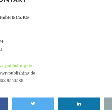
ONTAKT
GmbH & Co. KG
74
u
-publishing.de
wr-publishing.de
6152 9553589