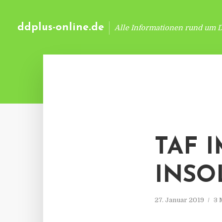
ddplus-online.de
Alle Informationen rund um 
TAF 
INSO
27. Januar 2019
3 