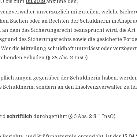
nsO bis zum
03.2019
anzumelden;
lvenzverwalter unverzüglich mitzuteilen, welche Sicher
hen Sachen oder an Rechten der Schuldnerin in Anspr
 an dem das Sicherungsrecht beansprucht wird, die Art
grund des Sicherungsrechts sowie die gesicherte Ford
Wer die Mitteilung schuldhaft unterlässt oder verzögert,
tehenden Schaden (§ 28 Abs. 2 InsO).
rpflichtungen gegenüber der Schuldnerin haben, werden
e Schuldnerin, sondern an den Insolvenzverwalter zu lei
ird
schriftlich
durchgeführt (§ 5 Abs. 2 S. 1 InsO).
m Berichts- und Prüfungstermin entspricht, ist der
15.04.