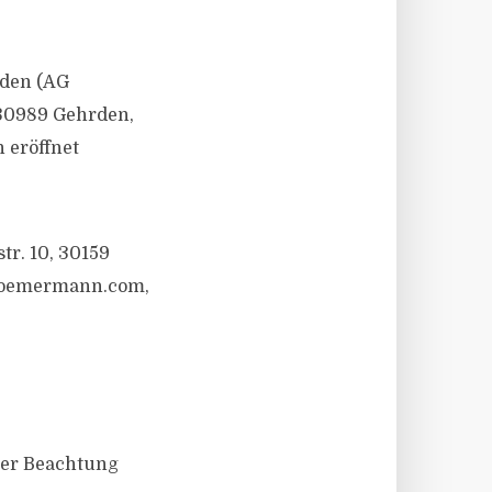
rden (AG
 30989 Gehrden,
 eröffnet
tr. 10, 30159
roemermann.com
,
ter Beachtung