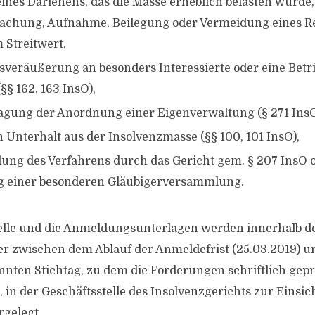
nes Darlehens, das die Masse erheblich belasten würde,
chung, Aufnahme, Beilegung oder Vermeidung eines Rec
 Streitwert,
bsveräußerung an besonders Interessierte oder eine Bet
§§ 162, 163 InsO),
agung der Anordnung einer Eigenverwaltung (§ 271 InsO
 Unterhalt aus der Insolvenzmasse (§§ 100, 101 InsO),
llung des Verfahrens durch das Gericht gem. § 207 InsO
g einer besonderen Gläubigerversammlung.
elle und die Anmeldungsunterlagen werden innerhalb des
er zwischen dem Ablauf der Anmeldefrist (25.03.2019) 
nten Stichtag, zu dem die Forderungen schriftlich gep
gt, in der Geschäftsstelle des Insolvenzgerichts zur Einsich
rgelegt.