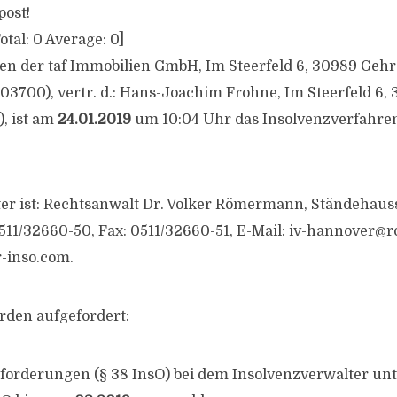
post!
otal:
0
Average:
0
]
en der taf Immobilien GmbH, Im Steerfeld 6, 30989 Geh
3700), vertr. d.: Hans-Joachim Frohne, Im Steerfeld 6,
), ist am
24.01.2019
um 10:04 Uhr das Insolvenzverfahren
er ist: Rechtsanwalt Dr. Volker Römermann, Ständehauss
511/32660-50, Fax: 0511/32660-51, E-Mail:
iv-hannover@
-inso.com.
rden aufgefordert:
zforderungen (§ 38 InsO) bei dem Insolvenzverwalter un