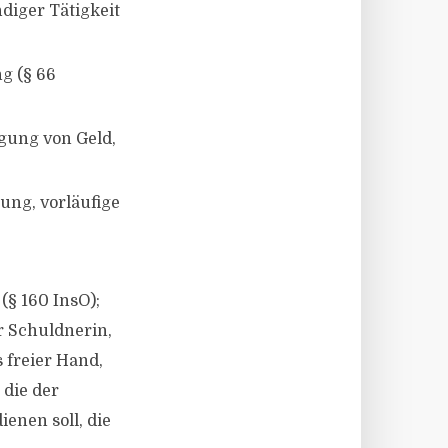
diger Tätigkeit
g (§ 66
gung von Geld,
ung, vorläufige
§ 160 InsO);
r Schuldnerin,
 freier Hand,
die der
enen soll, die