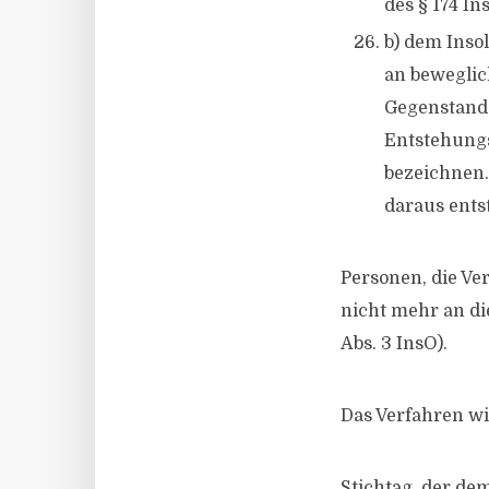
des § 174 I
b) dem Inso
an beweglic
Gegenstand,
Entstehungs
bezeichnen. 
daraus ents
Personen, die Ve
nicht mehr an di
Abs. 3 InsO).
Das Verfahren w
Stichtag, der de