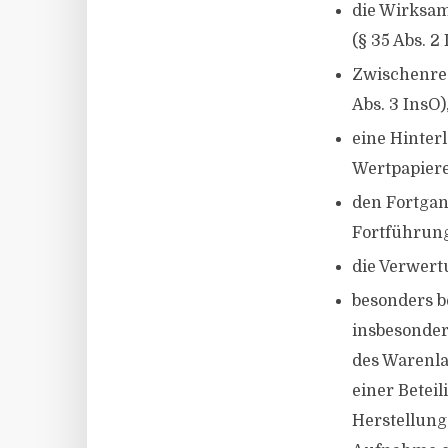
die Wirksam
(§ 35 Abs. 2 
Zwischenre
Abs. 3 InsO)
eine Hinter
Wertpapiere
den Fortgang
Fortführung
die Verwert
besonders b
insbesonder
des Warenla
einer Betei
Herstellung