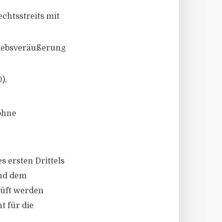
htsstreits mit
riebsveräußerung
),
 ohne
 ersten Drittels
und dem
rüft werden
t für die