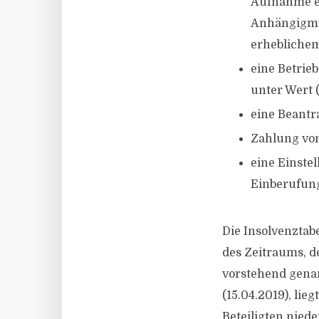
Aufnahme ei
Anhängigma
erheblichem
eine Betrie
unter Wert (
eine Beantr
Zahlung von
eine Einste
Einberufun
Die Insolvenztab
des Zeitraums, d
vorstehend genan
(15.04.2019), lie
Beteiligten niede