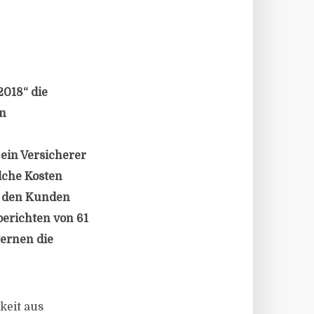
2018“ die
en
 ein Versicherer
elche Kosten
e den Kunden
erichten von 61
ternen die
keit aus