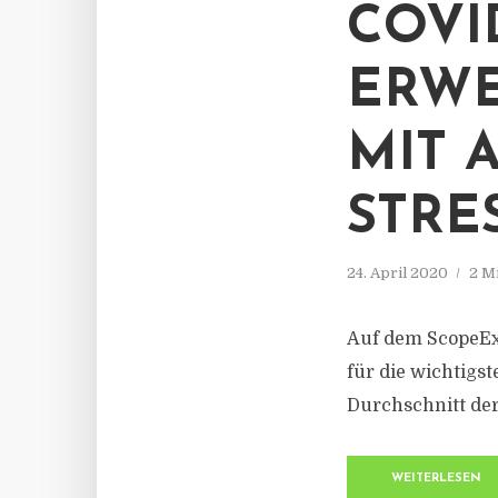
COVI
ERWE
MIT 
STRE
24. April 2020
2 M
Auf dem ScopeEx
für die wichtigs
Durchschnitt de
WEITERLESEN