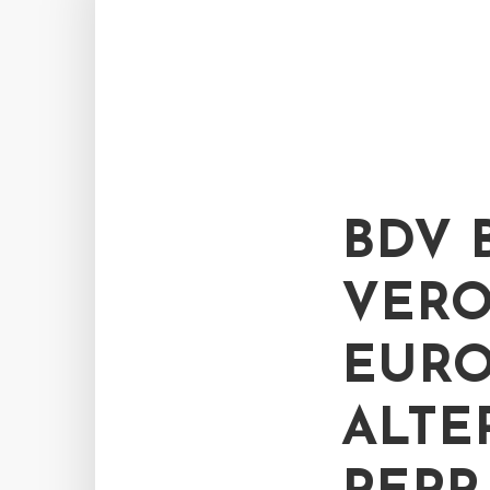
BDV 
EROR
UROP
LTER