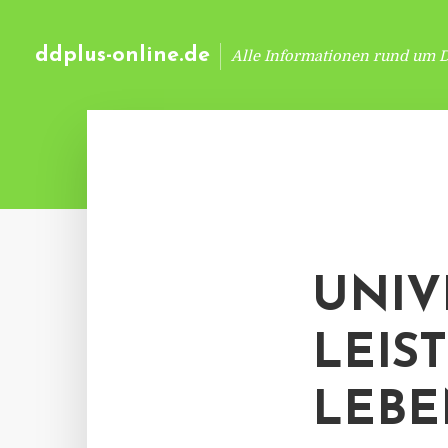
ddplus-online.de
Alle Informationen rund um 
UNIV
LEIS
LEBE