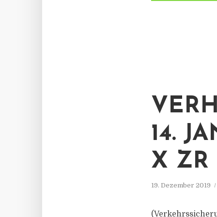
VER
14. 
X ZR 
19. Dezember 2019
(Verkehrssicheru