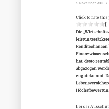
4. November 2018
Click to rate this 
[T
Die „Wirtschafts
leistungsstärkst
Renditechancen 
Finanzwissenscha
hat, desto renta
abgezogen werde
zugutekommt. Da
Lebensversichere
Höchstbewertung
Bei der Ausschüt