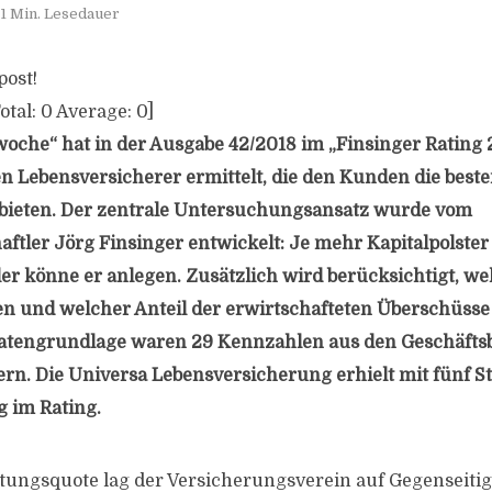
1 Min. Lesedauer
post!
otal:
0
Average:
0
]
woche“ hat in der Ausgabe 42/2018 im „Finsinger Rating 
en Lebensversicherer ermittelt, die den Kunden die best
bieten. Der zentrale Untersuchungsansatz wurde vom
ftler Jörg Finsinger entwickelt: Je mehr Kapitalpolster
bler könne er anlegen. Zusätzlich wird berücksichtigt, w
n und welcher Anteil der erwirtschafteten Überschüss
tengrundlage waren 29 Kennzahlen aus den Geschäftsb
rn. Die Universa Lebensversicherung erhielt mit fünf S
 im Rating.
tungsquote lag der Versicherungsverein auf Gegenseitig