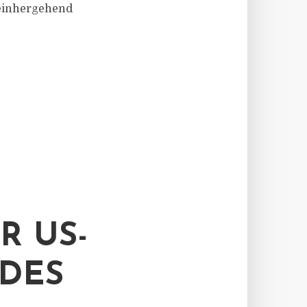
 einhergehend
R US-
 DES