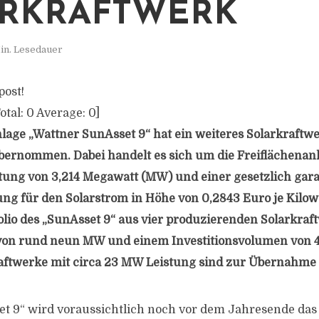
RKRAFTWERK
in. Lesedauer
post!
otal:
0
Average:
0
]
age „Wattner SunAsset 9“ hat ein weiteres Solarkraftwe
bernommen. Dabei handelt es sich um die Freiflächena
tung von 3,214 Megawatt (MW) und einer gesetzlich gara
ng für den Solarstrom in Höhe von 0,2843 Euro je Kilow
folio des „SunAsset 9“ aus vier produzierenden Solarkraf
von rund neun MW und einem Investitionsvolumen von 4,
raftwerke mit circa 23 MW Leistung sind zur Übernahme
et 9“ wird voraussichtlich noch vor dem Jahresende da