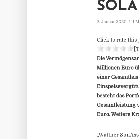
SOLA
2. Januar 2020
1 M
Click to rate this 
[T
Die Vermögensanl
Millionen Euro ü
einer Gesamtleis
Einspeisevergütu
besteht das Port
Gesamtleistung 
Euro. Weitere K
„Wattner SunAss