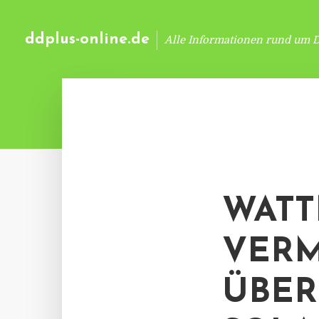
ddplus-online.de
Alle Informationen rund um 
WATT
VER
ÜBER