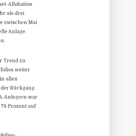
set-Allokation
r als drei
te zwischen Mai
lle Anlage.
n.
r Trend zu
folios weiter
in allen
r der Rückgang
-A-Anlegern war
 78 Prozent auf
bilien-