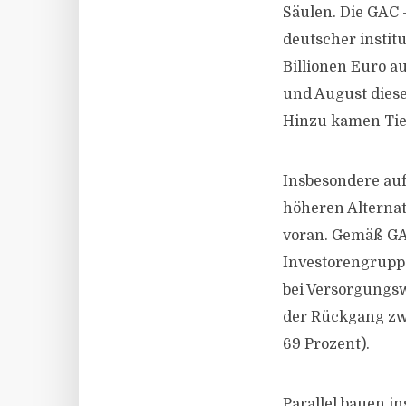
Säulen. Die GAC 
deutscher instit
Billionen Euro a
und August dieses
Hinzu kamen Tie
Insbesondere auf
höheren Alternati
voran. Gemäß GAC
Investorengrupp
bei Versorgungsw
der Rückgang zwa
69 Prozent).
Parallel bauen in