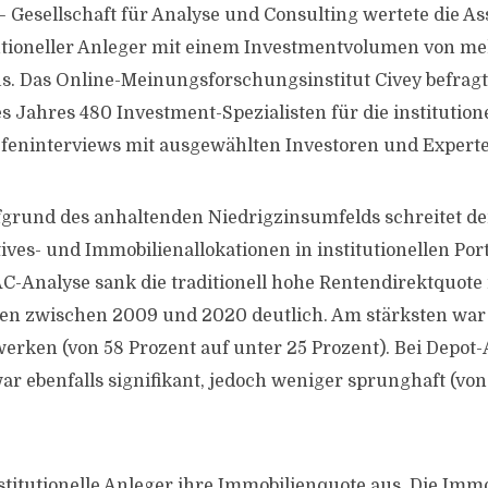
– Gesellschaft für Analyse und Consulting wertete die As
utioneller Anleger mit einem Investmentvolumen von meh
us. Das Online-Meinungsforschungsinstitut Civey befrag
 Jahres 480 Investment-Spezialisten für die institutione
feninterviews mit ausgewählten Investoren und Experte
grund des anhaltenden Niedrigzinsumfelds schreitet de
ves- und Immobilienallokationen in institutionellen Port
-Analyse sank die traditionell hohe Rentendirektquote 
en zwischen 2009 und 2020 deutlich. Am stärksten wa
erken (von 58 Prozent auf unter 25 Prozent). Bei Depot
r ebenfalls signifikant, jedoch weniger sprunghaft (von
stitutionelle Anleger ihre Immobilienquote aus. Die Immo