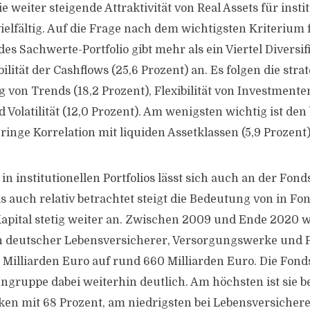
e weiter steigende Attraktivität von Real Assets für instit
ielfältig. Auf die Frage nach dem wichtigsten Kriterium 
uides Sachwerte-Portfolio gibt mehr als ein Viertel Diversi
ilität der Cashflows (25,6 Prozent) an. Es folgen die stra
 von Trends (18,2 Prozent), Flexibilität von Investmen
d Volatilität (12,0 Prozent). Am wenigsten wichtig ist den
ringe Korrelation mit liquiden Assetklassen (5,9 Prozent)
n institutionellen Portfolios lässt sich auch an der Fond
ls auch relativ betrachtet steigt die Bedeutung von in F
 Kapital stetig weiter an. Zwischen 2009 und Ende 2020 
n deutscher Lebensversicherer, Versorgungswerke und 
Milliarden Euro auf rund 660 Milliarden Euro. Die Fon
engruppe dabei weiterhin deutlich. Am höchsten ist sie b
n mit 68 Prozent, am niedrigsten bei Lebensversichere