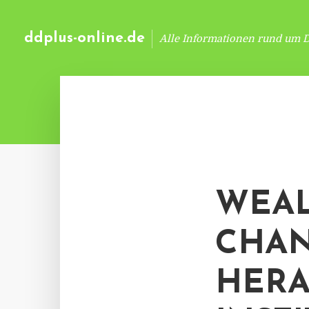
ddplus-online.de
Alle Informationen rund um 
WEAL
CHA
HERA