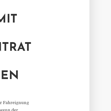
MIT
TRAT
GEN
der Fahreignung
 wenn der