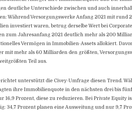
gen deutliche Unterschiede zwischen und auch innerhal
en: Während Versorgungswerke Anfang 2021 mit rund 20
ien investiert waren, betrug derselbe Wert bei Corporate
en zum Jahresanfang 2021 deutlich mehr als 200 Millia
utionelles Vermögen in Immobilien-Assets allokiert. Dav
r mit mehr als 60 Milliarden den größten, Versorgungsw
eitgrößten Teil aus.
erichtet unterstützt die Civey-Umfrage diesen Trend. Wä
agten ihre Immobilienquote in den nächsten drei bis fü
r 16,9 Prozent, diese zu reduzieren. Bei Private Equity i
tig: 34,7 Prozent planen eine Ausweitung und nur 9,7 Pr