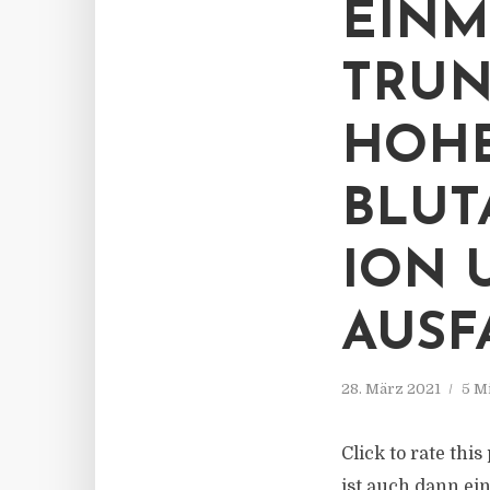
EINM
TRUN
HOH
BLUT
ION 
AUSF
28. März 2021
5 M
Click to rate thi
ist auch dann ei