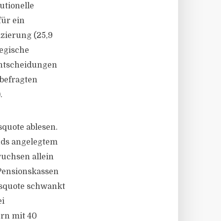
utionelle
für ein
fizierung (25,9
tegische
tentscheidungen
 befragten
.
squote ablesen.
onds angelegtem
wuchsen allein
Pensionskassen
dsquote schwankt
ei
rn mit 40