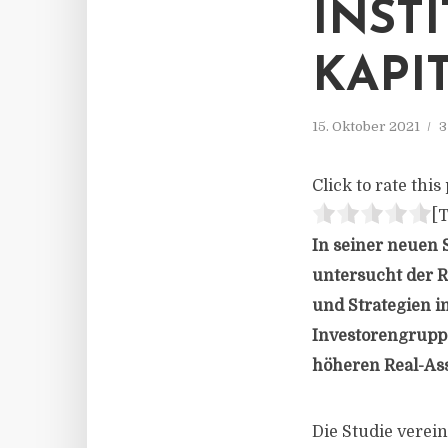
INST
KAPI
15. Oktober 2021
3
Click to rate this 
[T
In seiner neuen S
untersucht der 
und Strategien in
Investorengruppe
höheren Real-Ass
Die Studie verei