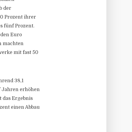
b der
 Prozent ihrer
s fünf Prozent.
rden Euro
on machten
erke mit fast 50
hrend 38,1
nf Jahren erhöhen
st das Ergebnis
ozent einen Abbau