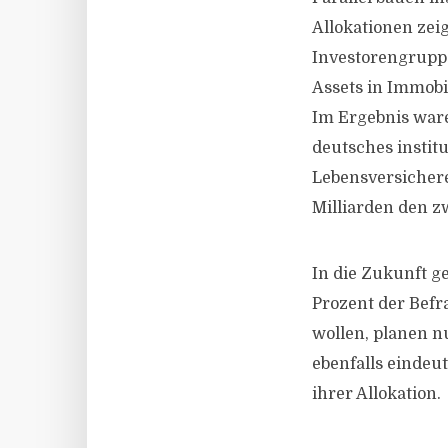
Allokationen zei
Investorengrupp
Assets in Immobil
Im Ergebnis war
deutsches instit
Lebensversichere
Milliarden den zw
In die Zukunft g
Prozent der Befr
wollen, planen nu
ebenfalls eindeu
ihrer Allokation.