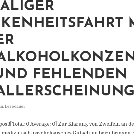
ALIGER
KENHEITSFAHRT 
ER
ALKOHOLKONZEN
UND FEHLENDEN
ALLERSCHEINUN
in. Lesedauer
s post![Total: 0 Average: 0] Zur Klärung von Zweifeln an 
n medizinisch-psychologisches Gutachten beizubringen,