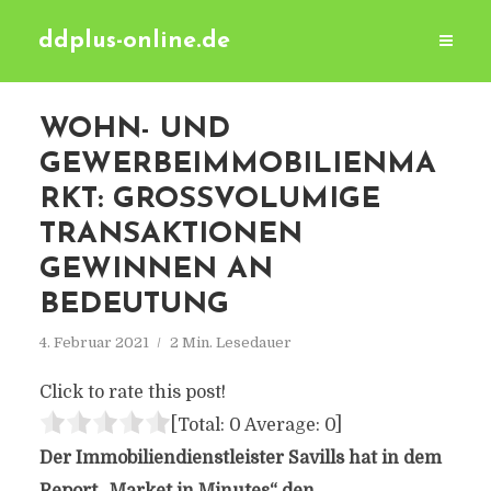
ddplus-online.de
WOHN- UND
GEWERBEIMMOBILIENMA
RKT: GROSSVOLUMIGE T
RANSAKTIONEN G
EWINNEN AN B
EDEUTUNG
4. Februar 2021
2 Min. Lesedauer
Click to rate this post!
[Total:
0
Average:
0
]
Der Immobiliendienstleister Savills hat in dem