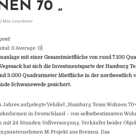
EN 70 „
1 Min. Lesedauer
post!
otal:
0
Average:
0
]
nanlage mit einer Gesamtmietfläche von rund 7.100 Qu
 Vegesack hat sich die Investmentsparte der Hamburg T
und 3.000 Quadratmeter Mietfläche in der nordwestlich
nde Schwanewede gesichert.
s Jahres aufgelegte Vehikel „Hamburg Team Wohnen 70+“
Wohnformen in Deutschland – von selbstbestimmten Woh
 mit 24-Stunden-Vollversorgung. Verkäufer beider Objekt
ungsunternehmen M-Projekt aus Bremen. Das