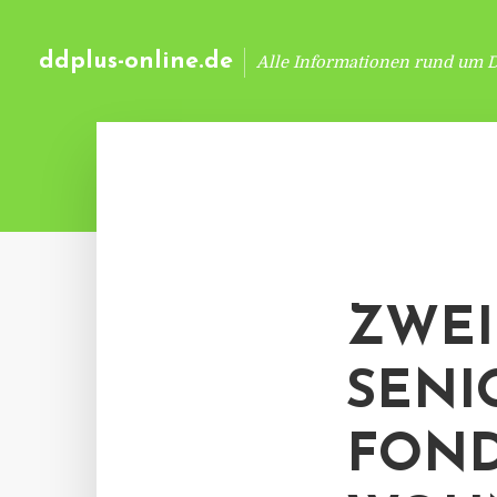
ddplus-online.de
Alle Informationen rund um 
ZWEI
SENI
FOND