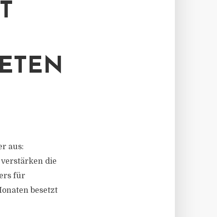
T
ETEN
r aus:
verstärken die
ers für
Monaten besetzt