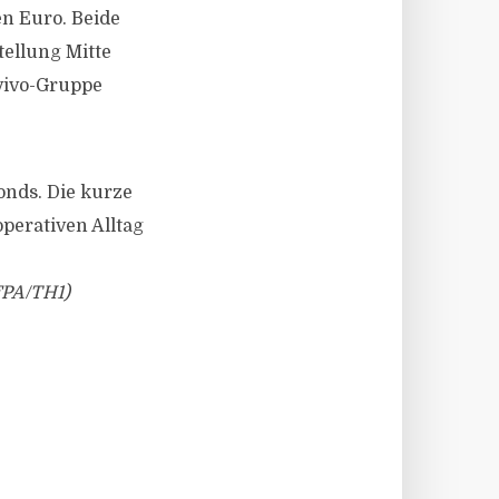
en Euro. Beide
ellung Mitte
vivo-Gruppe
onds. Die kurze
operativen Alltag
PA/TH1)