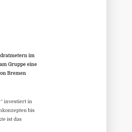
adratmetern im
eam Gruppe eine
 von Bremen
 investiert in
nkonzepten bis
e ist das