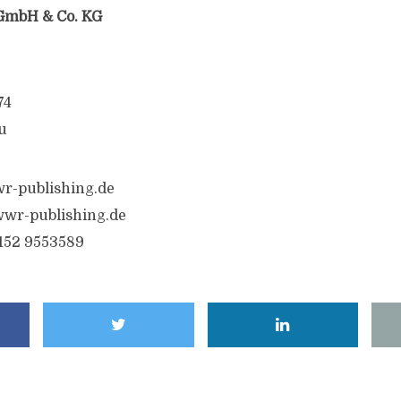
GmbH & Co. KG
74
u
r-publishing.de
wr-publishing.de
6152 9553589