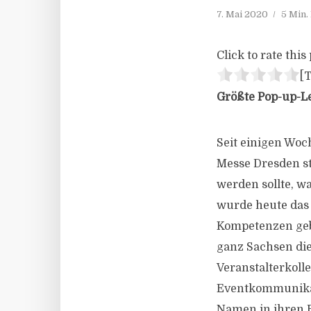
7. Mai 2020
5 Min.
Click to rate this 
[T
Größte Pop-up-L
Seit einigen Woc
Messe Dresden st
werden sollte, wa
wurde heute das 
Kompetenzen geb
ganz Sachsen di
Veranstalterkoll
Eventkommunikat
Namen in ihren 