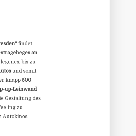
resden“
findet
strageheges an
elegenes, bis zu
Autos
und somit
ner knapp
500
op-up-Leinwand
ie Gestaltung des
feeling zu
n Autokinos.