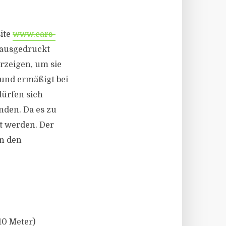
ite
www.cars-
 ausgedruckt
rzeigen, um sie
und ermäßigt bei
dürfen sich
nden. Da es zu
t werden. Der
in den
10 Meter)