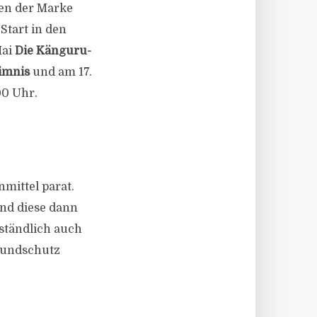
nen der Marke
Start in den
Mai
Die Känguru-
imnis
und am 17.
00 Uhr.
mittel parat.
nd diese dann
rständlich auch
 Mundschutz