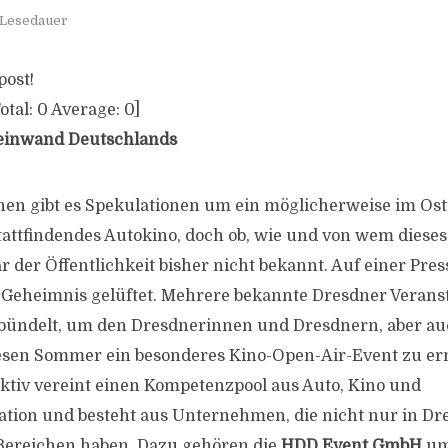
 Lesedauer
post!
otal:
0
Average:
0
]
einwand Deutschlands
hen gibt es Spekulationen um ein möglicherweise im Os
attfindendes Autokino, doch ob, wie und von wem dieses P
r der Öffentlichkeit bisher nicht bekannt. Auf einer Pre
Geheimnis gelüftet. Mehrere bekannte Dresdner Veranst
ündelt, um den Dresdnerinnen und Dresdnern, aber au
esen Sommer ein besonderes Kino-Open-Air-Event zu er
ektiv vereint einen Kompetenzpool aus Auto, Kino und
ion und besteht aus Unternehmen, die nicht nur in Dr
Bereichen haben. Dazu gehören die
HDD Event GmbH
um