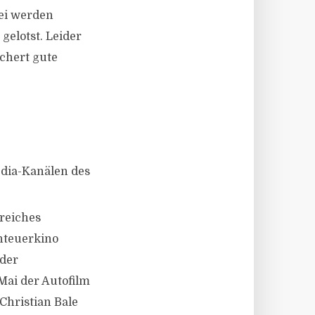
bei werden
gelotst. Leider
chert gute
dia-Kanälen des
sreiches
nteuerkino
oder
ai der Autofilm
Christian Bale