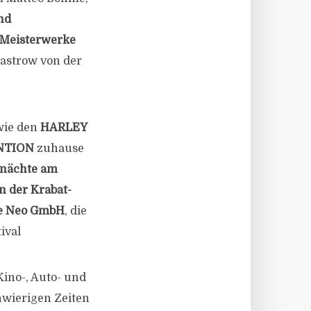
nd
Meisterwerke
astrow von der
 wie den
HARLEY
NTION
zuhause
nächte am
n der Krabat-
e Neo GmbH
, die
ival
Kino-, Auto- und
hwierigen Zeiten