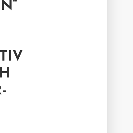
N“
TIV
CH
-