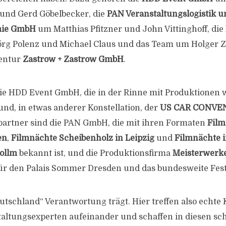
und Gerd Göbelbecker, die
PAN Veranstaltungslogistik u
mie GmbH
um Matthias Pfitzner und John Vittinghoff, die
rg Polenz und Michael Claus und das Team um Holger Z
entur
Zastrow + Zastrow GmbH
.
 die HDD Event GmbH, die in der Rinne mit Produktionen
und, in etwas anderer Konstellation, der
US CAR CONVE
spartner sind die PAN GmbH, die mit ihren Formaten
Film
en
,
Filmnächte Scheibenholz in Leipzig
und
Filmnächte i
ollm
bekannt ist, und die Produktionsfirma
Meisterwerk
ür den Palais Sommer Dresden und das bundesweite Fest
schland“ Verantwortung trägt. Hier treffen also echte 
taltungsexperten aufeinander und schaffen in diesen sc