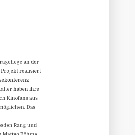
tragehege an der
rojekt realisiert
ssekonferenz
alter haben ihre
ch Kinofans aus
möglichen. Das
esden Rang und
 Matteo Böhme,