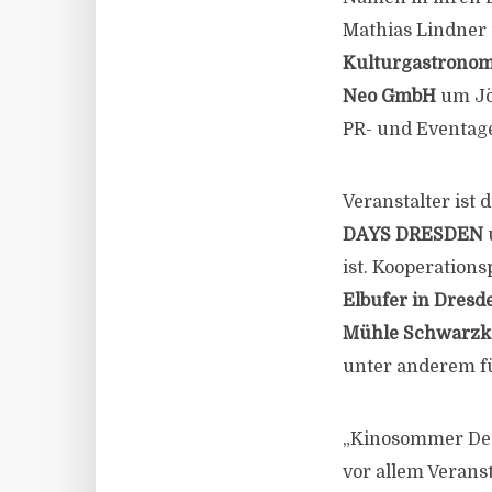
Mathias Lindner 
Kulturgastrono
Neo GmbH
um Jö
PR- und Eventag
Veranstalter ist
DAYS DRESDEN
ist. Kooperation
Elbufer in Dresd
Mühle Schwarzk
unter anderem f
„Kinosommer Deut
vor allem Verans