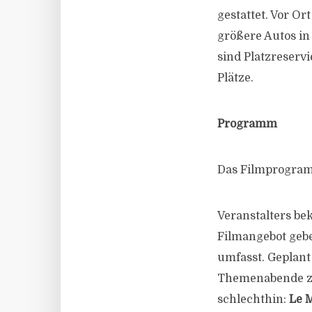
gestattet. Vor O
größere Autos in
sind Platzreserv
Plätze.
Programm
Das Filmprogram
Veranstalters be
Filmangebot geb
umfasst. Geplant
Themenabende zu
schlechthin:
Le 