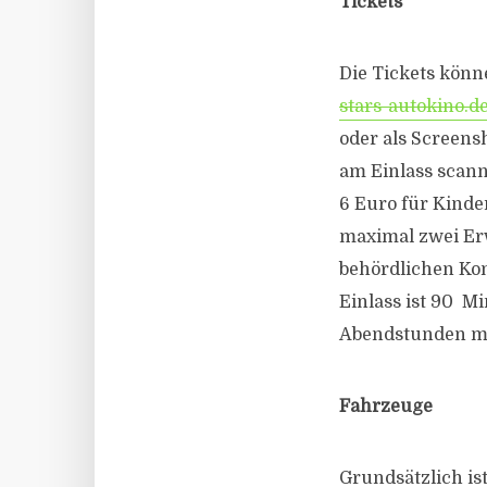
Tickets
Die Tickets kön
stars-autokino.d
oder als Screens
am Einlass scann
6 Euro für Kinder
maximal zwei Erw
behördlichen Kon
Einlass ist 90 M
Abendstunden mit
Fahrzeuge
Grundsätzlich is