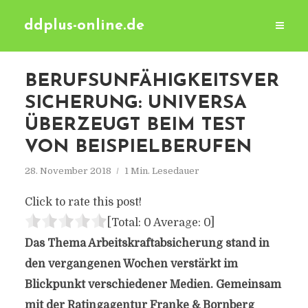
ddplus-online.de
BERUFSUNFÄHIGKEITSVER
SICHERUNG: UNIVERSA
ÜBERZEUGT BEIM TEST
VON BEISPIELBERUFEN
28. November 2018
1 Min. Lesedauer
Click to rate this post!
[Total:
0
Average:
0
]
Das Thema Arbeitskraftabsicherung stand in
den vergangenen Wochen verstärkt im
Blickpunkt verschiedener Medien. Gemeinsam
mit der Ratingagentur Franke & Bornberg