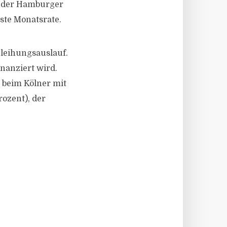
lt der Hamburger
hste Monatsrate.
eleihungsauslauf.
inanziert wird.
, beim Kölner mit
ozent), der