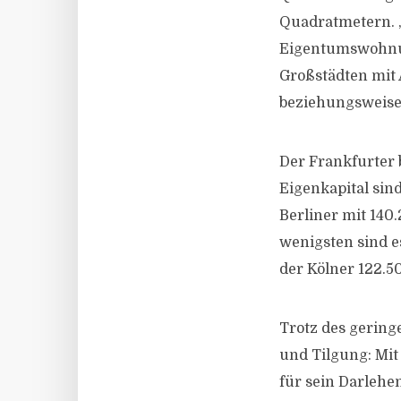
Quadratmetern. „
Eigentumswohnung
Großstädten mit A
beziehungsweise 
Der Frankfurter 
Eigenkapital sin
Berliner mit 140
wenigsten sind e
der Kölner 122.5
Trotz des gering
und Tilgung: Mit 
für sein Darlehen