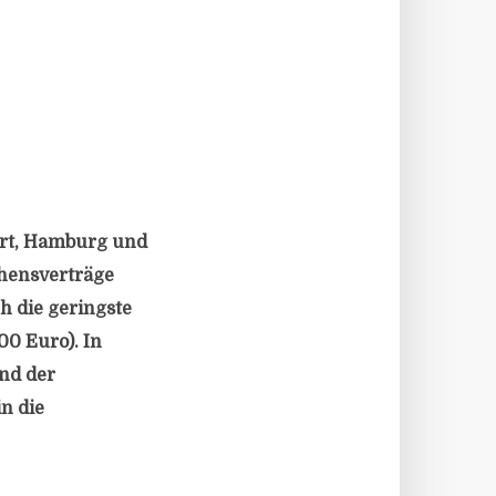
urt, Hamburg und
ehensverträge
ch die geringste
00 Euro). In
nd der
n die