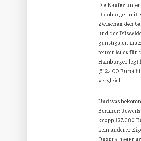
Die Käufer unter
Hamburger mit 37,
Zwischen den beid
und der Düsseldo
günstigsten ins 
teurer ist es für
Hamburger legt f
(512.400 Euro) h
Vergleich.
Und was bekommt
Berliner: Jeweil
knapp 127.000 Eu
kein anderer Eig
Quadratmeter gro