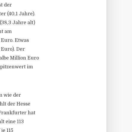
t der
er (40,1 Jahre).
(38,3 Jahre alt)
mt am
 Euro. Etwas
 Euro). Der
lbe Million Euro
Spitzenwert im
m wie der
hlt der Hesse
Frankfurter hat
t eine 113
je 115