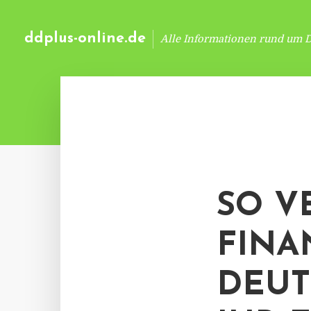
ddplus-online.de
Alle Informationen rund um 
SO V
FINA
DEUT