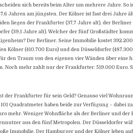
scheiden sich bereits beim Alter um mehrere Jahre. So is
6 Jahren am jüngsten. Der Kölner ist fast drei Jahre ält
en liegen der Frankfurter (37,7 Jahre alt), der Berliner 
rfer (39,1 Jahre alt). Welcher der fünf Großstädter kom
Eigenheim? Der Berliner. Seine Immobilie kostet 392.200
 den Kölner (410.700 Euro) und den Düsseldorfer (487.300
ür den Traum von den eigenen vier Wänden über eine ha
in. Noch mehr zahlt nur der Frankfurter: 519.000 Euro. 
 der Frankfurter für sein Geld? Genauso viel Wohnrau
s 101 Quadratmeter haben beide zur Verfügung – dabei za
ro mehr. Weniger Wohnfläche als der Berliner und der 
ennutzer aus den fünf Metropolen. Der Düsseldorfer wähl
ße Immobilie. Der Hamburger und der Kölner leben auf 