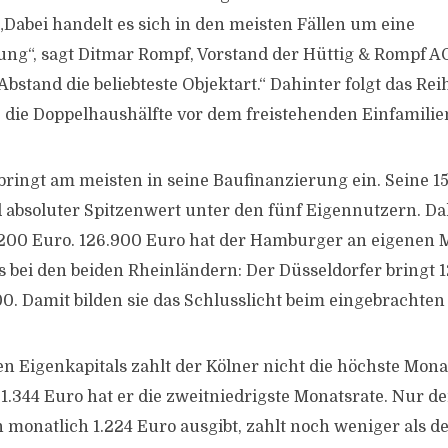
Dabei handelt es sich in den meisten Fällen um eine
“, sagt Ditmar Rompf, Vorstand der Hüttig & Rompf AG. „
bstand die beliebteste Objektart.“ Dahinter folgt das Re
die Doppelhaushälfte vor dem freistehenden Einfamilie
bringt am meisten in seine Baufinanzierung ein. Seine 1
d absoluter Spitzenwert unter den fünf Eigennutzern. Dah
.200 Euro. 126.900 Euro hat der Hamburger an eigenen M
s bei den beiden Rheinländern: Der Düsseldorfer bringt 1
00. Damit bilden sie das Schlusslicht beim eingebrachten
en Eigenkapitals zahlt der Kölner nicht die höchste Mona
1.344 Euro hat er die zweitniedrigste Monatsrate. Nur de
 monatlich 1.224 Euro ausgibt, zahlt noch weniger als de