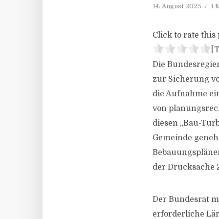
14. August 2025
1 
Click to rate this 
[T
Die Bundesregie
zur Sicherung v
die Aufnahme ei
von planungsrec
diesen „Bau-Tur
Gemeinde genehm
Bebauungsplänen
der Drucksache 2
Der Bundesrat ma
erforderliche Lä