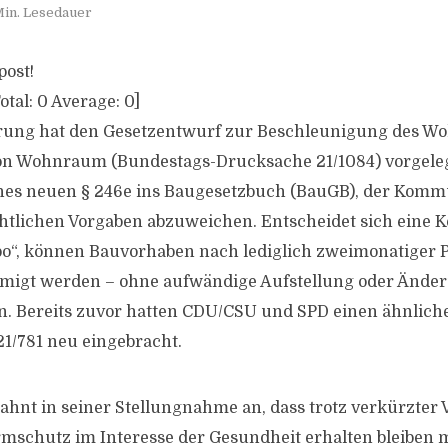
Min. Lesedauer
post!
otal:
0
Average:
0
]
rung hat den Gesetzentwurf zur Beschleunigung des 
on Wohnraum (Bundestags-Drucksache 21/1084) vorgeleg
nes neuen § 246e ins Baugesetzbuch (BauGB), der Komm
htlichen Vorgaben abzuweichen. Entscheidet sich eine
bo“, können Bauvorhaben nach lediglich zweimonatiger 
igt werden – ohne aufwändige Aufstellung oder Ände
. Bereits zuvor hatten CDU/CSU und SPD einen ähnlich
1/781 neu eingebracht.
hnt in seiner Stellungnahme an, dass trotz verkürzter 
rmschutz im Interesse der Gesundheit erhalten bleiben