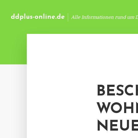
ddplus-online.de
Alle Informationen rund um 
BESC
WOH
NEUE