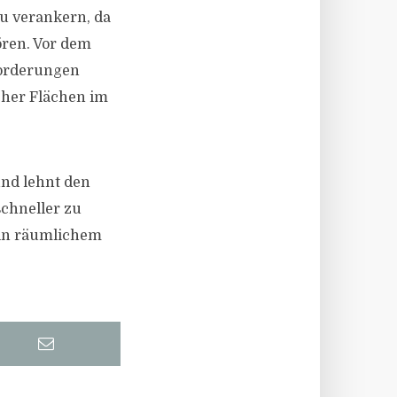
u verankern, da
ören. Vor dem
forderungen
cher Flächen im
und lehnt den
chneller zu
 in räumlichem