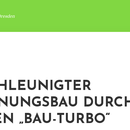
Dresden
HLEUNIGTER
NUNGSBAU DURC
N „BAU-TURBO“