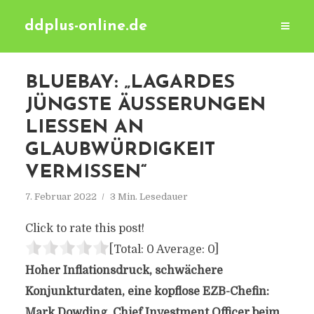
ddplus-online.de
BLUEBAY: „LAGARDES
JÜNGSTE ÄUSSERUNGEN L
IESSEN AN GL
AUBWÜRDIGKEIT VE
RMISSEN“
7. Februar 2022
3 Min. Lesedauer
Click to rate this post!
[Total:
0
Average:
0
]
Hoher Inflationsdruck, schwächere
Konjunkturdaten, eine kopflose EZB-Chefin:
Mark Dowding, Chief Investment Officer beim