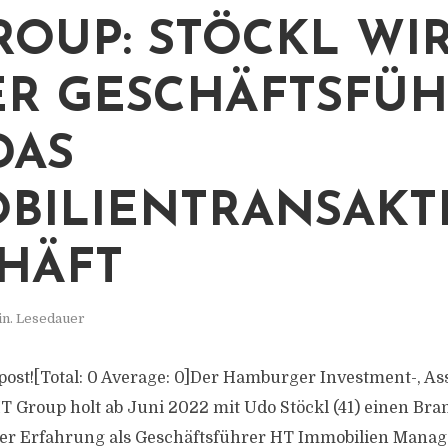
ROUP: STÖCKL WI
R GESCHÄFTSFÜ
DAS
BILIENTRANSAKT
HÄFT
in. Lesedauer
s post![Total: 0 Average: 0]Der Hamburger Investment-, As
 Group holt ab Juni 2022 mit Udo Stöckl (41) einen Br
ler Erfahrung als Geschäftsführer HT Immobilien Mana