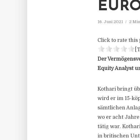
EURO
16. Juni 2021
2 Min
Click to rate this 
[T
Der Vermögensve
Equity Analyst u
Kothari bringt üb
wird er im 15-köp
sämtlichen Anlag
wo er acht Jahr
tätig war. Kothar
in britischen U