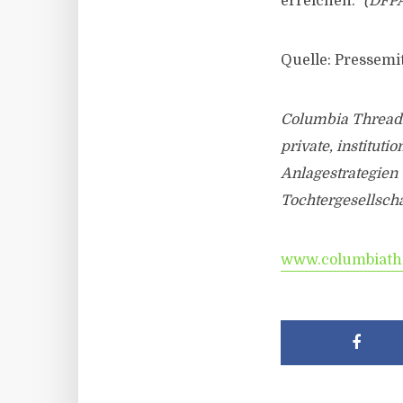
erreichen.“
(DFPA
Quelle: Pressemi
Columbia Threadn
private, institut
Anlagestrategien 
Tochtergesellscha
www.columbiath