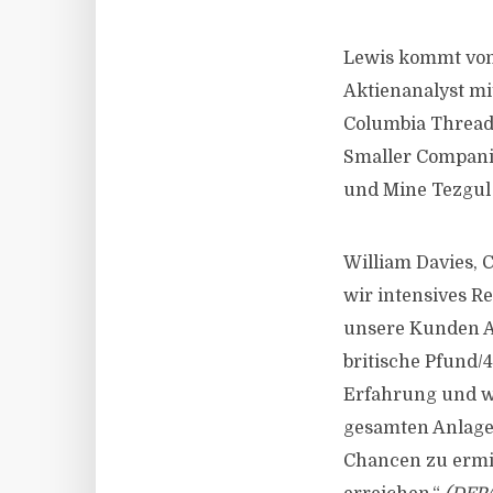
Lewis kommt von 
Aktienanalyst mi
Columbia Threadn
Smaller Companie
und Mine Tezgul
William Davies, 
wir intensives R
unsere Kunden An
britische Pfund/
Erfahrung und we
gesamten Anlage
Chancen zu ermit