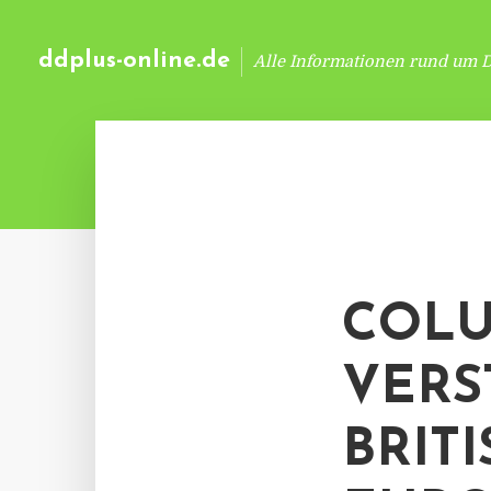
ddplus-online.de
Alle Informationen rund um 
COLU
VERS
BRIT