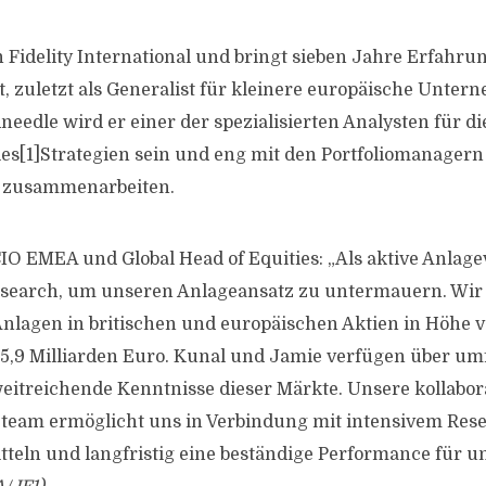
Fidelity International und bringt sieben Jahre Erfahrun
t, zuletzt als Generalist für kleinere europäische Unter
eedle wird er einer der spezialisierten Analysten für d
s[1]Strategien sein und eng mit den Portfoliomanagern 
 zusammenarbeiten.
CIO EMEA und Global Head of Equities: „Als aktive Anlag
esearch, um unseren Anlageansatz zu untermauern. Wir 
lagen in britischen und europäischen Aktien in Höhe v
45,9 Milliarden Euro. Kunal und Jamie verfügen über u
itreichende Kenntnisse dieser Märkte. Unsere kollabor
team ermöglicht uns in Verbindung mit intensivem Res
teln und langfristig eine beständige Performance für 