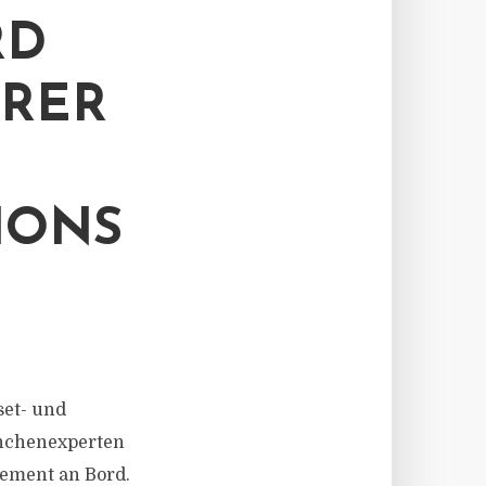
RD
HRER
IONS
set- und
anchenexperten
gement an Bord.