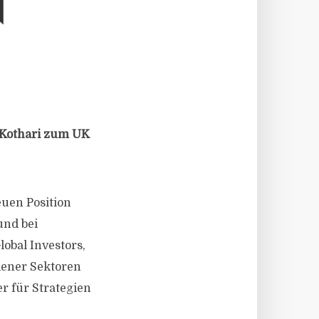
N
 Kothari zum UK
euen Position
und bei
obal Investors,
dener Sektoren
er für Strategien