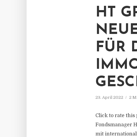
HT G
NEUE
FÜR 
IMMO
GESC
23. April 2022
2 M
Click to rate thi
Fondsmanager HT
mit internationa