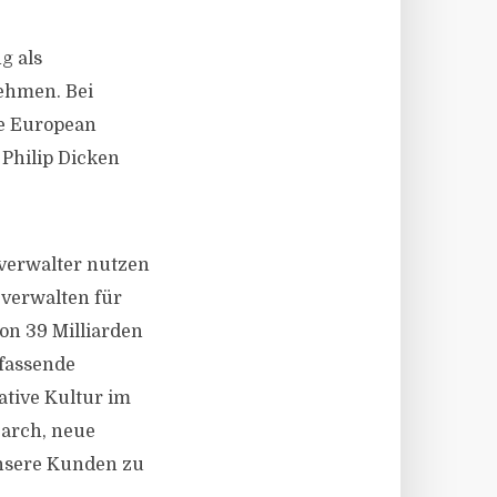
g als
nehmen. Bei
ie European
Philip Dicken
everwalter nutzen
verwalten für
on 39 Milliarden
mfassende
ative Kultur im
earch, neue
unsere Kunden zu