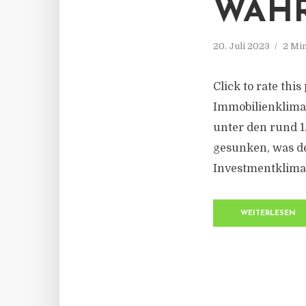
WÄHR
20. Juli 2023
2 Mi
Click to rate thi
Immobilienklima 
unter den rund 1
gesunken, was de
Investmentklima 
WEITERLESEN