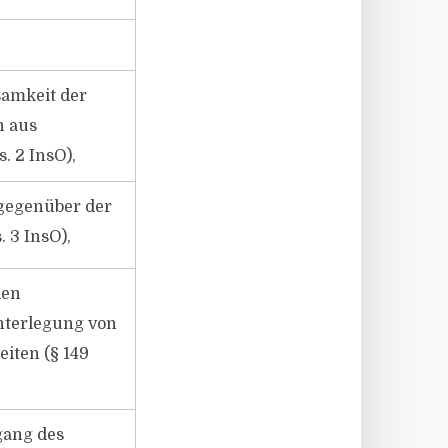
samkeit der
n aus
s. 2 InsO),
gegenüber der
 3 InsO),
den
nterlegung von
iten (§ 149
gang des