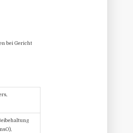
en bei Gericht
ers,
Beibehaltung
nsO),