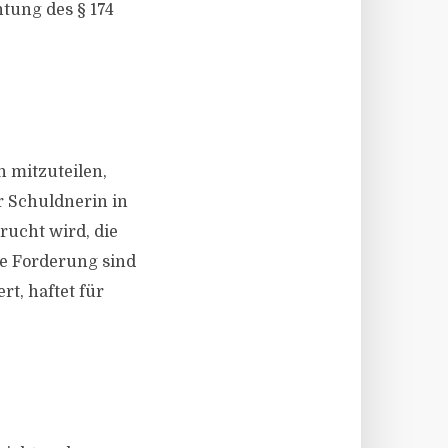
tung des § 174
 mitzuteilen,
r Schuldnerin in
ucht wird, die
te Forderung sind
t, haftet für