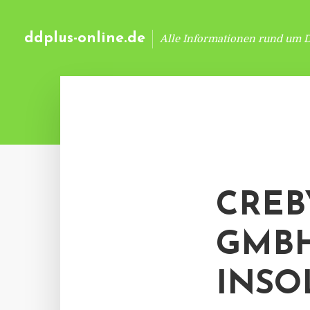
ddplus-online.de
Alle Informationen rund um 
CREB
GMBH
INSO