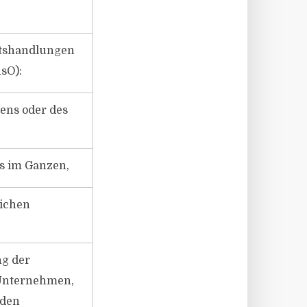
htshandlungen
nsO):
ens oder des
s im Ganzen,
lichen
ng der
Unternehmen,
nden