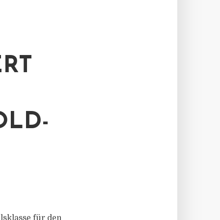
ERT
OLD-
sklasse für den