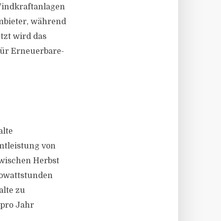
-Windkraftanlagen
anbieter, während
tzt wird das
 für Erneuerbare-
alte
tleistung von
wischen Herbst
lowattstunden
lte zu
pro Jahr