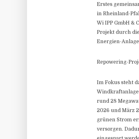
Erstes gemeinsam
in Rheinland-Pfal
Wi IPP GmbH & Co
Projekt durch di
Energien-Anlage
Repowering-Proj
Im Fokus steht d
Windkraftanlage
rund 28 Megawat
2026 und März 20
grünen Strom er
versorgen. Dadu
eingespart werd