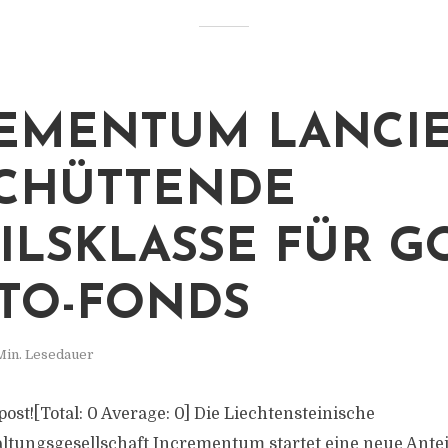
EMENTUM LANCI
CHÜTTENDE
ILSKLASSE FÜR G
TO-FONDS
Min. Lesedauer
 post![Total: 0 Average: 0] Die Liechtensteinische
ungsgesellschaft Incrementum startet eine neue Anteil