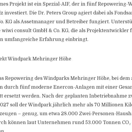
es Projekt ist ein Spezial-AIF, der in fünf Repowering
z investiert. Die Dr. Peters Group agiert dabei als Fonds
. KG als Assetmanager und Betreiber fungiert. Unterstü
e wiwi consult GmbH & Co. KG, die als Projektentwickler
n umfangreiche Erfahrung einbringt.
ekt Windpark Mehringer Höhe
as Repowering des Windparks Mehringer Höhe, bei dem 
n durch fünf moderne Enercon-Anlagen mit einer Gesam
t ersetzt werden. Nach der geplanten Inbetriebnahme z
27 soll der Windpark jährlich mehr als 70 Millionen Ki
zeugen – genug, um etwa 28.000 Zwei-Personen-Hausha
rch können laut Unternehmen rund 53.000 Tonnen CO₂ 
en.