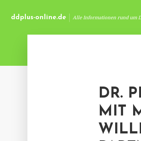
ddplus-online.de
Alle Informationen rund um 
DR. 
MIT 
WILL