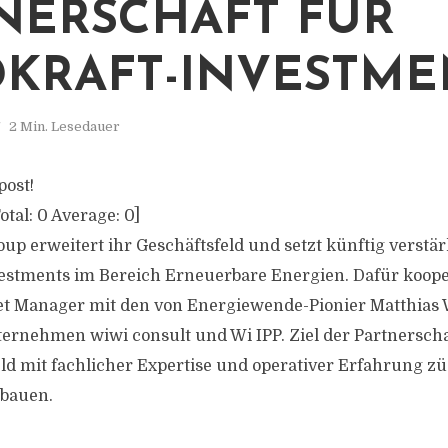
NERSCHAFT FÜR
KRAFT-INVESTME
2 Min. Lesedauer
post!
otal:
0
Average:
0
]
oup erweitert ihr Geschäftsfeld und setzt künftig verstär
estments im Bereich Erneuerbare Energien. Dafür koope
t Manager mit den von Energiewende-Pionier Matthias 
rnehmen wiwi consult und Wi IPP. Ziel der Partnerschaft
ld mit fachlicher Expertise und operativer Erfahrung z
ubauen.