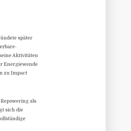
ründete später
erbare-
eine Aktivitäten
er Energiewende
in zu Impact
 Repowering als
t sich die
ollständige