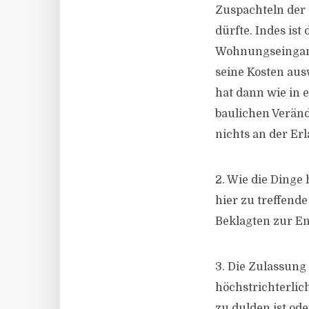
Zuspachteln der 
dürfte. Indes is
Wohnungseingangs
seine Kosten aus
hat dann wie in 
baulichen Veränd
nichts an der Er
2. Wie die Dinge 
hier zu treffend
Beklagten zur En
3. Die Zulassung
höchstrichterlic
zu dulden ist od