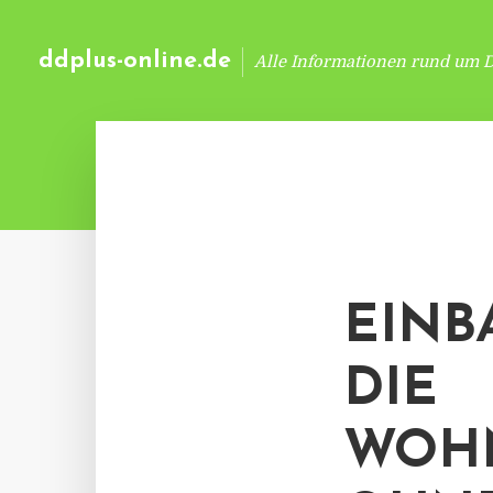
ddplus-online.de
Alle Informationen rund um 
EINB
DIE
WOH