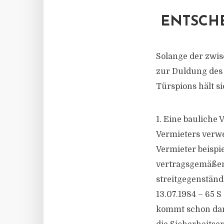
ENTSCH
Solange der zwis
zur Duldung des 
Türspions hält s
1. Eine bauliche
Vermieters verwe
Vermieter beispi
vertragsgemäßen 
streitgegenständl
13.07.1984 – 65 
kommt schon dana