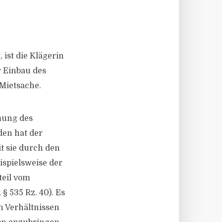
ist die Klägerin
r Einbau des
Mietsache.
mung des
den hat der
it sie durch den
ispielsweise der
teil vom
 535 Rz. 40). Es
n Verhältnissen