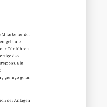
 Mitarbeiter der
 eingebaute
t der Tür führen
rtige das
rspions. Ein
r
ung genüge getan,
lich der Anlagen