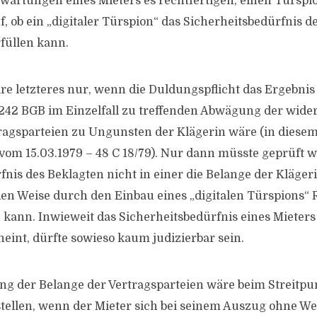
rwartungen eines Mieters es rechtfertigen, einen Türsp
, ob ein „digitaler Türspion“ das Sicherheitsbedürfnis d
rfüllen kann.
e letzteres nur, wenn die Duldungspflicht das Ergebnis 
242 BGB im Einzelfall zu treffenden Abwägung der wide
ragsparteien zu Ungunsten der Klägerin wäre (in diese
vom 15.03.1979 – 48 C 18/79). Nur dann müsste geprüft w
fnis des Beklagten nicht in einer die Belange der Kläger
en Weise durch den Einbau eines „digitalen Türspions“
kann. Inwieweit das Sicherheitsbedürfnis eines Mieters
heint, dürfte sowieso kaum judizierbar sein.
g der Belange der Vertragsparteien wäre beim Streitpu
tellen, wenn der Mieter sich bei seinem Auszug ohne Wei