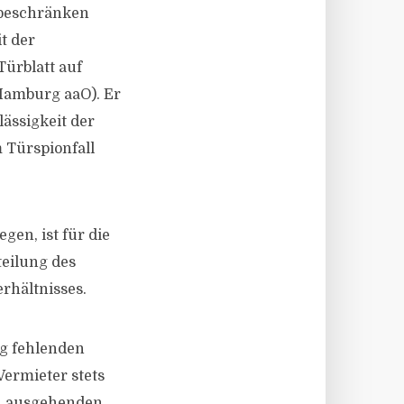
 beschränken
t der
ürblatt auf
 Hamburg aaO). Er
ässigkeit der
 Türspionfall
egen, ist für die
teilung des
rhältnisses.
ng fehlenden
Vermieter stets
en ausgehenden