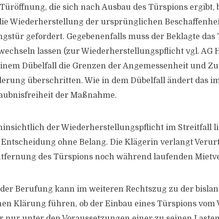
Türöffnung, die sich nach Ausbau des Türspions ergibt,
t die Wiederherstellung der ursprünglichen Beschaffenhei
tür gefordert. Gegebenenfalls muss der Beklagte das T
wechseln lassen (zur Wiederherstellungspflicht vgl. AG
einem Dübelfall die Grenzen der Angemessenheit und Zul
erung überschritten. Wie in dem Dübelfall ändert das im
laubnisfreiheit der Maßnahme.
hinsichtlich der Wiederherstellungspflicht im Streitfall li
e Entscheidung ohne Belang. Die Klägerin verlangt Verur
tfernung des Türspions noch während laufenden Mietve
 der Berufung kann im weiteren Rechtszug zu der bisla
hen Klärung führen, ob der Einbau eines Türspions vom 
er nur unter den Voraussetzungen einer zu seinen Last