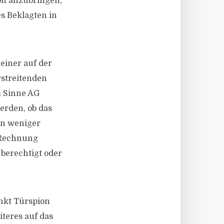
ion anzubringen,
es Beklagten in
einer auf der
rstreitenden
m Sinne AG
erden, ob das
in weniger
 Rechnung
 berechtigt oder
nkt Türspion
teres auf das