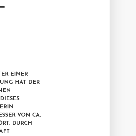
–
TER EINER
NUNG HAT DER
INEN
DIESES
GERIN
ESSER VON CA.
ÖRT. DURCH
AFT