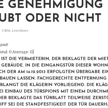
 GENEHMIGUNG 
UBT ODER NICHT
4 Min. Lesedauer
post!
otal:
0
Average:
0
]
 IST DIE VERMIETERIN, DER BEKLAGTE DER MIE
GEBÄUDE. IN DIE EINGANGSTÜR DIESER WOH
H DER AM 14.12.2013 ERFOLGTEN ÜBERGABE E
NBAUEN LASSEN. FACHGERECHTE ENTFERNUNG 
RLANGT DIE KLÄGERIN VORLIEGEND. DIE KLÄ
EI EINBAU DES TÜRSPIONS MIT EINEM DURCHM
ER BEKLAGTE DAS TÜRBLATT TEILWEISE ZERST
IFF SEI DIE STANDFESTIGKEIT DER TÜR DAUERH