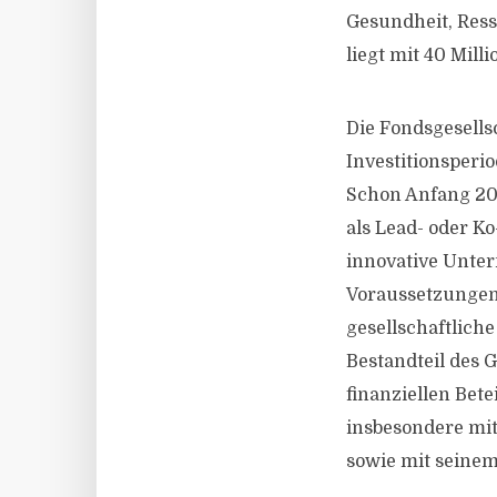
Gesundheit, Res
liegt mit 40 Mill
Die Fondsgesells
Investitionsperi
Schon Anfang 202
als Lead- oder K
innovative Unte
Voraussetzungen 
gesellschaftlich
Bestandteil des G
finanziellen Bet
insbesondere mi
sowie mit seine