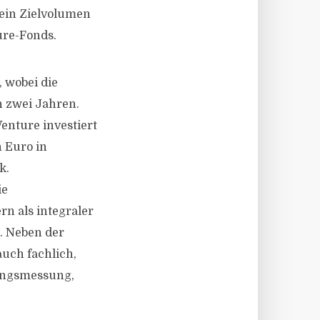
ein Zielvolumen
ure-Fonds.
, wobei die
n zwei Jahren.
enture investiert
n Euro in
k.
ie
n als integraler
t. Neben der
auch fachlich,
ungsmessung,