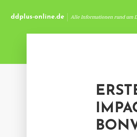
ddplus-online.de
Alle Informationen rund um 
ERST
IMPA
BON