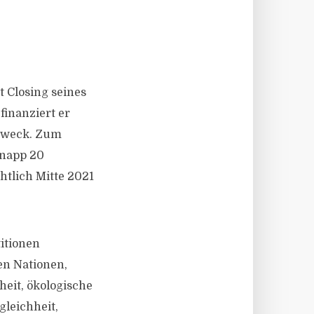
 Closing seines
inanziert er
szweck. Zum
knapp 20
htlich Mitte 2021
titionen
en Nationen,
eit, ökologische
gleichheit,