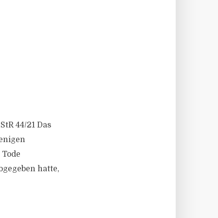
 StR 44/21 Das
jenigen
u Tode
bgegeben hatte,