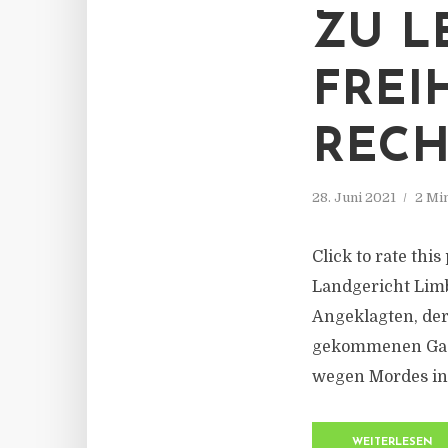
ZU L
FREI
RECH
28. Juni 2021
2 Mi
Click to rate thi
Landgericht Limb
Angeklagten, der
gekommenen Gastw
wegen Mordes in 
WEITERLESEN