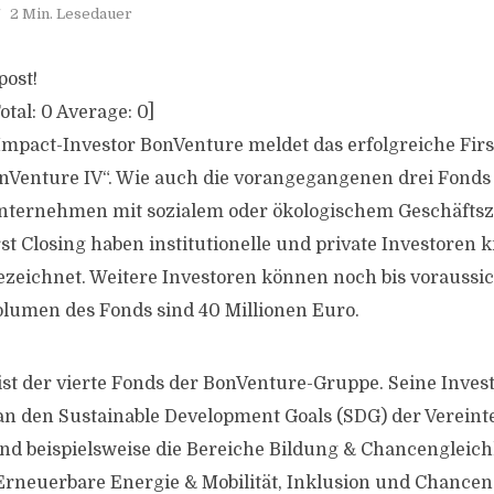
2 Min. Lesedauer
post!
otal:
0
Average:
0
]
pact-Investor BonVenture meldet das erfolgreiche First
Venture IV“. Wie auch die vorangegangenen drei Fonds f
Unternehmen mit sozialem oder ökologischem Geschäft
st Closing haben institutionelle und private Investoren 
ezeichnet. Weitere Investoren können noch bis voraussic
volumen des Fonds sind 40 Millionen Euro.
ist der vierte Fonds der BonVenture-Gruppe. Seine Inves
 an den Sustainable Development Goals (SDG) der Vereint
d beispielsweise die Bereiche Bildung & Chancengleichh
Erneuerbare Energie & Mobilität, Inklusion und Chancen